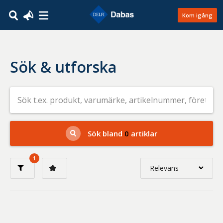
Kom igång
Sök & utforska
Sök
efter
livsmedel
på
t.ex.
produkt,
Sök bland
0
artiklar
varumärke,
artikelnummer,
företag
1
eller
Relevans
GTIN
Relevans
Nyaste