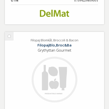
GTIN
07394229809005
Välj
Filopaj Blomkål, Broccoli & Bacon
Filopaj
FilopajBlo,Broc&Ba
Blomkål,
Grythyttan Gourmet
Broccoli
&
Bacon