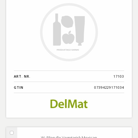
ART. NR.
17103
GTIN
07394229171034
Välj
W: Filorulle Vegetarisk Mexican