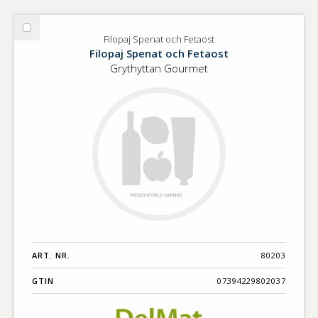
Välj
Filopaj Spenat och Fetaost
Filopaj
Filopaj Spenat och Fetaost
Spenat
Grythyttan Gourmet
och
Fetaost
ART. NR.
80203
GTIN
07394229802037