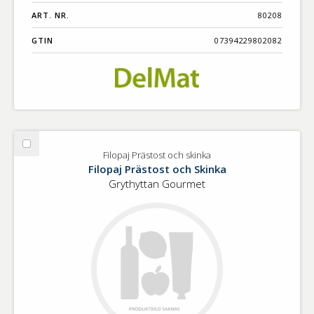
ART. NR.
80208
GTIN
07394229802082
Välj
Filopaj Prästost och skinka
Filopaj
Filopaj Prästost och Skinka
Prästost
Grythyttan Gourmet
och
skinka