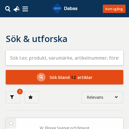
Kom igång
Sök & utforska
Sök
efter
livsmedel
på
t.ex.
produkt,
Sök bland
12
artiklar
varumärke,
artikelnummer,
företag
1
eller
Relevans
GTIN
Relevans
Nyaste
Välj
W: Filopaj Spenat och fetaost