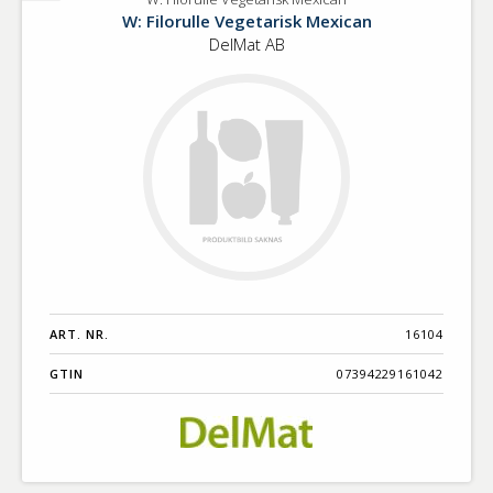
W:
W: Filorulle Vegetarisk Mexican
Filorulle
DelMat AB
Vegetarisk
Mexican
ART. NR.
16104
GTIN
07394229161042