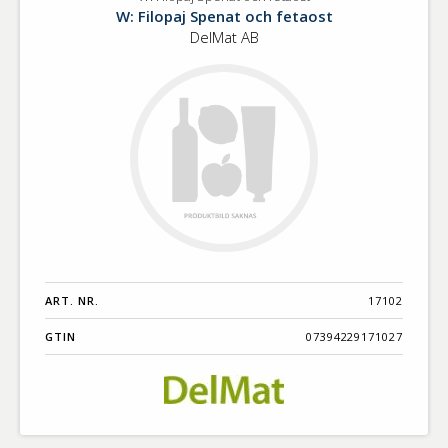
W:
Benämning A-
W: Filopaj Spenat och fetaost
Filopaj
Ö
DelMat AB
Spenat
och
fetaost
Varumärken A-
Ö
Artikelnummer
GTIN
Med bild först
ART. NR.
17102
GTIN
07394229171027