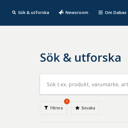
Sök & utforska
Newsroom
Om Dabas
Sök & utforska
Sök
efter
livsmedel
på
1
t.ex.
Filtrera
Bevaka
produkt,
varumärke,
artikelnummer,
företag
eller