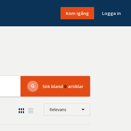
Kom igång
Logga in
Sök bland
0
artiklar
Relevans
Relevans