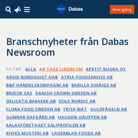
Kom igång
Branschnyheter från Dabas
Newsroom
FILTER:
ALLA
AB TAGE LINDBLOM
APETIT RUOKA OY
ARVID NORDQUIST HAB
ATRIA FOODSERVICE AB
B&P HANDELSKOMPAGNI AB
BARILLA SVERIGE AB
BRIDOR SAS
DANISH CROWN SWEDEN AB
DELICATO BAKVERK AB
DOLE NORDIC AB
FLORA FOOD SWEDEN AB
FRISK MAT
GULDFÅGELN AB
GUNNAR DAFGÅRD AB
HAUGEN-GRUPPEN AB
KALASFÖRETAGET SÄLJPROFILEN AB
KIVIKS MUSTERI AB
LAGERBLAD FOODS AB