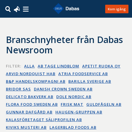
Kom igång
Branschnyheter från Dabas
Newsroom
FILTER:
ALLA
AB TAGE LINDBLOM
APETIT RUOKA OY
ARVID NORDQUIST HAB
ATRIA FOODSERVICE AB
B&P HANDELSKOMPAGNI AB
BARILLA SVERIGE AB
BRIDOR SAS
DANISH CROWN SWEDEN AB
DELICATO BAKVERK AB
DOLE NORDIC AB
FLORA FOOD SWEDEN AB
FRISK MAT
GULDFÅGELN AB
GUNNAR DAFGÅRD AB
HAUGEN-GRUPPEN AB
KALASFÖRETAGET SÄLJPROFILEN AB
KIVIKS MUSTERI AB
LAGERBLAD FOODS AB