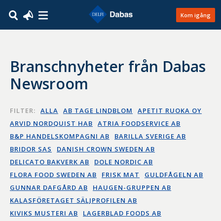
Kom igång
Branschnyheter från Dabas
Newsroom
FILTER:
ALLA
AB TAGE LINDBLOM
APETIT RUOKA OY
ARVID NORDQUIST HAB
ATRIA FOODSERVICE AB
B&P HANDELSKOMPAGNI AB
BARILLA SVERIGE AB
BRIDOR SAS
DANISH CROWN SWEDEN AB
DELICATO BAKVERK AB
DOLE NORDIC AB
FLORA FOOD SWEDEN AB
FRISK MAT
GULDFÅGELN AB
GUNNAR DAFGÅRD AB
HAUGEN-GRUPPEN AB
KALASFÖRETAGET SÄLJPROFILEN AB
KIVIKS MUSTERI AB
LAGERBLAD FOODS AB