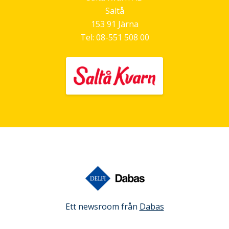
Saltå
153 91
Järna
Tel:
08-551 508 00
Ett newsroom från
Dabas