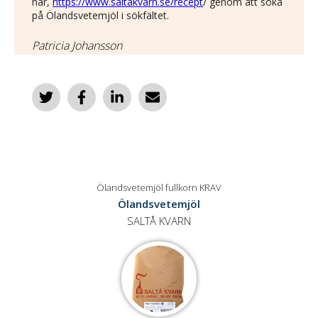
här,
https://www.saltakvarn.se/recept
/ genom att söka
på Ölandsvetemjöl i sökfältet.
Patricia Johansson
Ölandsvetemjöl fullkorn KRAV
Ölandsvetemjöl
SALTÅ KVARN