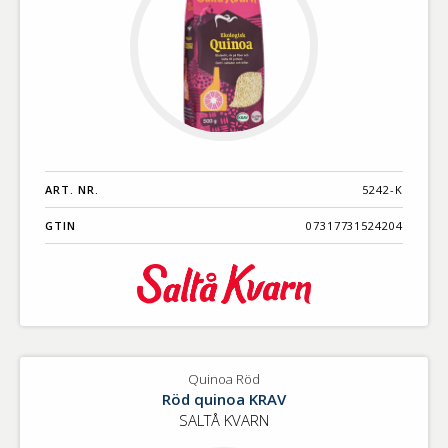
ART. NR.
5242-K
GTIN
07317731524204
Quinoa Röd
Röd quinoa KRAV
SALTÅ KVARN