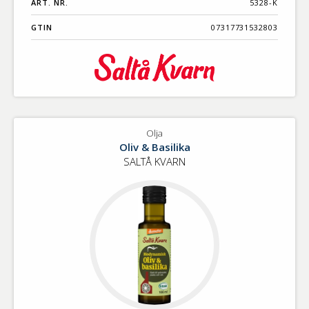
ART. NR.
5328-K
GTIN
07317731532803
Olja
Oliv & Basilika
SALTÅ KVARN