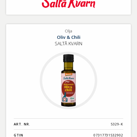
Olja
Oliv & Chili
SALTÅ KVARN
ART. NR.
5329-K
GTIN
07317731532902