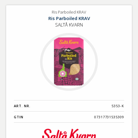
Ris Parboiled KRAV
Ris Parboiled KRAV
SALTÅ KVARN
ART. NR.
5353-K
GTIN
07317731535309