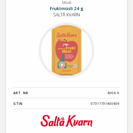
Müsli
Fruktmüsli 24 g
SALTÅ KVARN
ART. NR.
4004-K
GTIN
07317731400409