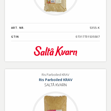
ART. NR.
5355-K
GTIN
07317731535507
Ris Parboiled KRAV
Ris Parboiled KRAV
SALTÅ KVARN