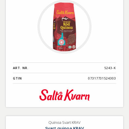
ART. NR.
5243-K
GTIN
07317731524303
Quinoa Svart KRAV
Svart quinoa KRAV