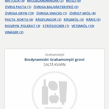
MATOLJA (4)
MJÖLBLANDNINGAR (2)
MÜSLI (6)
ÖVRIG PASTA (1)
ÖVRIGA BALJVÄXTER/FRÖ (5)
ÖVRIGA GRYN (19)
ÖVRIGA SNACKS (1)
ÖVRIGT MJÖL (8)
PASTA, KORTA (6)
RÅGFLINGOR (2)
RÅGMJÖL (3)
RÅRIS (5)
RISGRYN, POLERAT (3)
STRÖSOCKER (1)
VETEMJÖL (10)
VINÄGER (2)
Grahamsmjöl
Biodynamiskt Grahamsmjöl grovt
SALTÅ KVARN