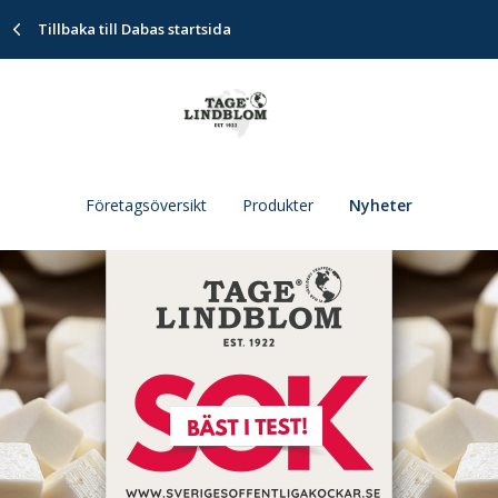
Tillbaka till Dabas startsida
Företagsöversikt
Produkter
Nyheter