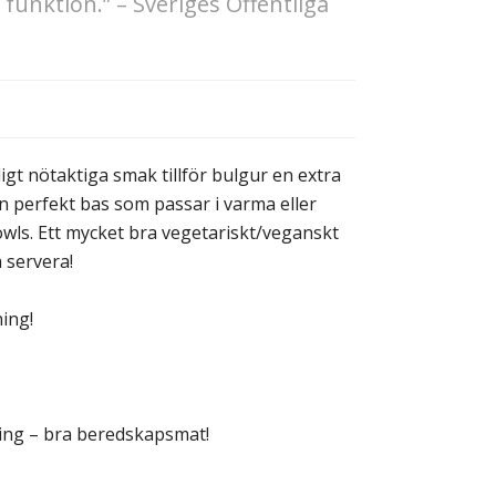
funktion.” – Sveriges Offentliga
igt nötaktiga smak tillför bulgur en extra
En perfekt bas som passar i varma eller
 bowls. Ett mycket bra vegetariskt/veganskt
h servera!
ing!
ring – bra beredskapsmat!