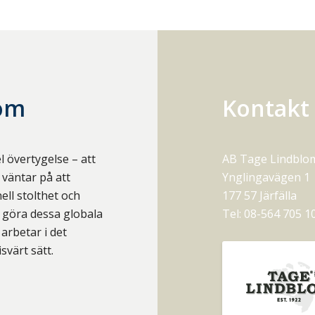
lom
Kontakt
l övertygelse – att
AB Tage Lindblo
 väntar på att
Ynglingavägen 1
ell stolthet och
177 57
Järfälla
t göra dessa globala
Tel:
08-564 705 1
arbetar i det
svärt sätt.