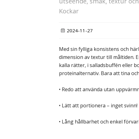
utseende, smak, textur och 
Kockar
2024-11-27
Med sin fylliga konsistens och härl
dimension av textur till måltiden. 
kalla rätter, i salladsbuffén eller
proteinalternativ. Bara att tina oc
• Redo att använda utan uppvärmn
• Lätt att portionera – inget svinn!
• Lång hållbarhet och enkel förva