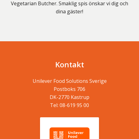
Vegetarian Butcher. Smaklig spis önskar vi dig och
dina gäster!
Kontakt
Unilever Food Solutions Sverige
Postboks 706
DK-2770
Kastrup
Tel:
08-619 95 00