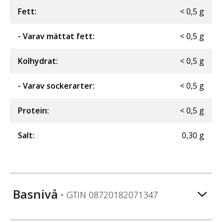
Fett
:
<
0,5
g
- Varav mättat fett
:
<
0,5
g
Kolhydrat
:
<
0,5
g
- Varav sockerarter
:
<
0,5
g
Protein
:
<
0,5
g
Salt
:
0,30
g
Basnivå
• GTIN
08720182071347