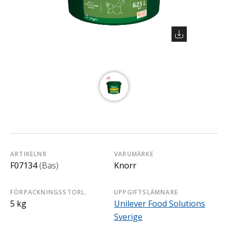
ARTIKELNR
VARUMÄRKE
F07134
(Bas)
Knorr
FÖRPACKNINGSSTORL.
UPPGIFTSLÄMNARE
5 kg
Unilever Food Solutions
Sverige