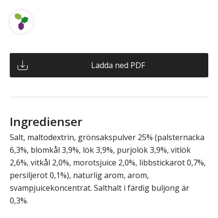
Ladda ned PDF
Ingredienser
Salt, maltodextrin, grönsakspulver 25% (palsternacka
6,3%, blomkål 3,9%, lök 3,9%, purjolök 3,9%, vitlök
2,6%, vitkål 2,0%, morotsjuice 2,0%, libbstickarot 0,7%,
persiljerot 0,1%), naturlig arom, arom,
svampjuicekoncentrat. Salthalt i färdig buljong är
0,3%.