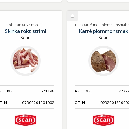
lj
Välj
kt
Fläskkarré
Rökt skinka strimlad SE
Fläskkarré med plommonsmak 
Skinka rökt striml
Karré plommonsmak
inka
med
rimlad
plommonsmak
Scan
Scan
SE
RT. NR.
671198
ART. NR.
7232
TIN
07300201201002
GTIN
023200482000