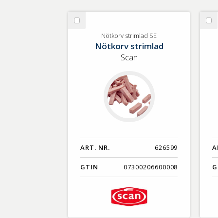
Välj
Vä
Nötkorv
Bi
Nötkorv strimlad SE
Nötkorv strimlad
strimlad
m
SE
fil
Scan
Dr
Ag
ART. NR.
626599
A
GTIN
07300206600008
G