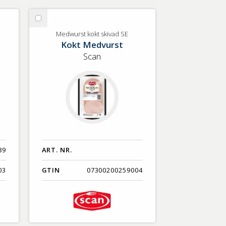
Välj
Medwurst
Medwurst kokt skivad SE
Kokt Medvurst
kokt
skivad
Scan
SE
89
ART. NR.
03
GTIN
07300200259004