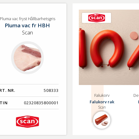
lj
uma
Pluma vac fryst Hållbarhetsgris
Pluma vac fr HBH
c
st
Scan
llbarhetsgris
RT. NR.
508333
Falukorv
Del
Falukorv rak
TIN
02320835800001
Scan