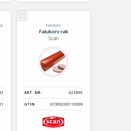
Välj
Falukorv
SE
Falukorv
Falukorv rak
Scan
93
ART. NR.
623895
01
GTIN
07300200113009