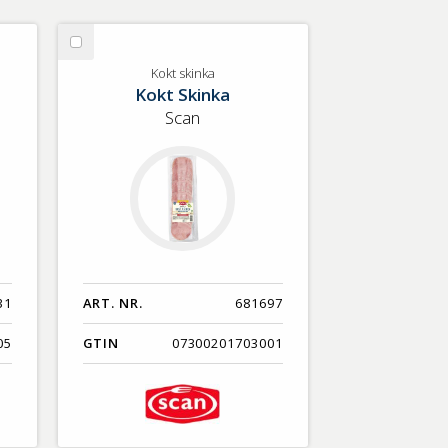
Välj
Kokt
Kokt skinka
Kokt Skinka
skinka
Scan
31
ART. NR.
681697
05
GTIN
07300201703001