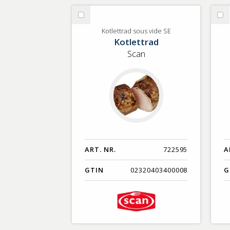
Välj
Vä
Kotlettrad
Pl
Kotlettrad sous vide SE
Kotlettrad
sous
va
vide
fry
Scan
SE
Hå
ART. NR.
722595
A
GTIN
02320403400008
G