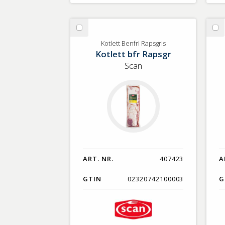
Välj
Vä
Kotlett
Rö
Kotlett Benfri Rapsgris
Kotlett bfr Rapsgr
Benfri
sk
Rapsgris
st
Scan
SE
ART. NR.
407423
A
GTIN
02320742100003
G