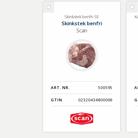
GTIN
Välj
Vä
Skinkstek
Ka
Skinkstek benfri SE
K
Skinkstek benfri
benfri
sm
SE
av
Scan
Sv
Ra
ART. NR.
500595
A
GTIN
02320434800006
G