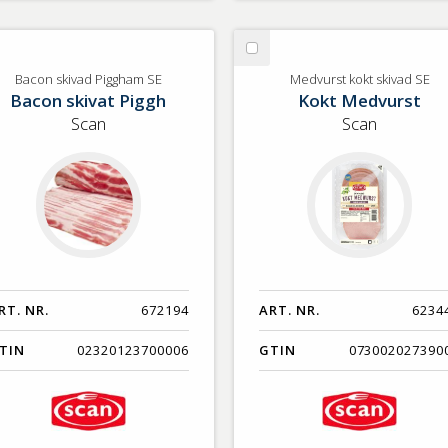
lj
Välj
con
Medvurst
Bacon skivad Piggham SE
Medvurst kokt skivad SE
Bacon skivat Piggh
Kokt Medvurst
ivad
kokt
ggham
skivad
Scan
Scan
SE
RT. NR.
672194
ART. NR.
6234
TIN
02320123700006
GTIN
073002027390