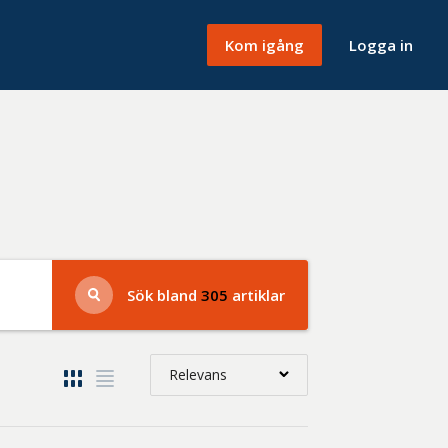
Kom igång
Logga in
Sök bland
305
artiklar
Relevans
Relevans