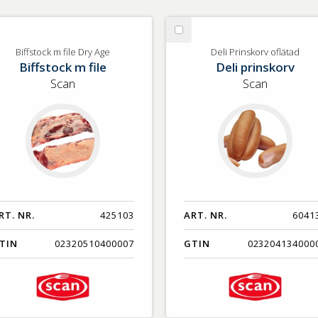
lj
Välj
ffstock
Deli
Biffstock m file Dry Age
Deli Prinskorv oflätad
Biffstock m file
Deli prinskorv
Prinskorv
e
oflätad
Scan
Scan
y
e
RT. NR.
425103
ART. NR.
6041
TIN
02320510400007
GTIN
023204134000