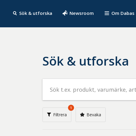
Sök & utforska
Newsroom
Om Dabas
Sök & utforska
Sök
efter
livsmedel
på
1
t.ex.
Filtrera
Bevaka
produkt,
varumärke,
artikelnummer,
företag
eller