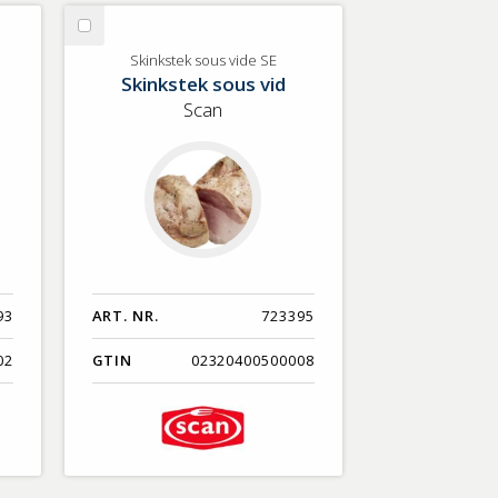
Nyaste
Välj
Benämning A-Ö
Skinkstek
Skinkstek sous vide SE
Skinkstek sous vid
sous
Varumärken A-Ö
vide
Scan
SE
Artikelnummer
GTIN
Med bild först
93
ART. NR.
723395
02
GTIN
02320400500008