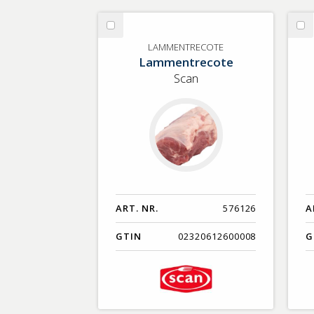
Välj
Vä
LAMMENTRECOTE
EN
LAMMENTRECOTE
Lammentrecote
SE
Scan
ART. NR.
576126
A
GTIN
02320612600008
G