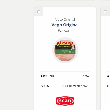
Välj
Vä
Vego
Ba
Vego Original
Vego Original
Original
sk
Pi
Pärsons
SE
ART. NR.
7762
A
GTIN
07330797077620
G