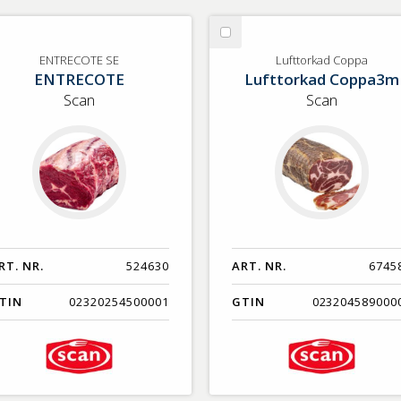
lj
Välj
TRECOTE
Lufttorkad
ENTRECOTE SE
Lufttorkad Coppa
ENTRECOTE
Lufttorkad Coppa3m
Coppa
Scan
Scan
RT. NR.
524630
ART. NR.
6745
TIN
02320254500001
GTIN
023204589000