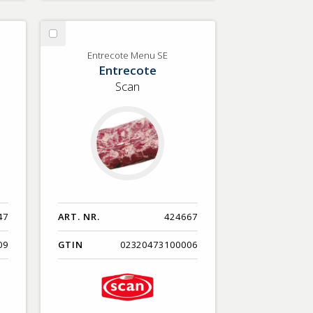
Välj
Entrecote
Entrecote Menu SE
Entrecote
Menu
SE
Scan
47
ART. NR.
424667
09
GTIN
02320473100006