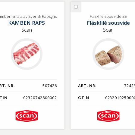
lj
Välj
mben
Fläskfilé
amben smala av Svensk Rapsgris
Fläskfilé sous vide SE
KAMBEN RAPS
Fläskfilé sousvide
ala
sous
vide
Scan
Scan
ensk
SE
psgris
RT. NR.
507426
ART. NR.
7242
TIN
02320742800002
GTIN
023201925000