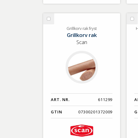
Välj
Vä
Grillkorv
Ha
Grillkorv rak fryst
H
Grillkorv rak
rak
JS
fryst
90
Scan
st
SE
ART. NR.
611299
A
GTIN
07300201372009
G