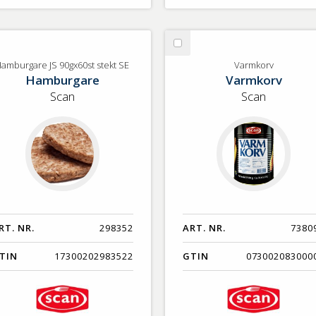
lj
Välj
mburgare
Varmkorv
amburgare JS 90gx60st stekt SE
Varmkorv
Hamburgare
Varmkorv
gx60st
Scan
Scan
ekt
RT. NR.
298352
ART. NR.
7380
TIN
17300202983522
GTIN
073002083000