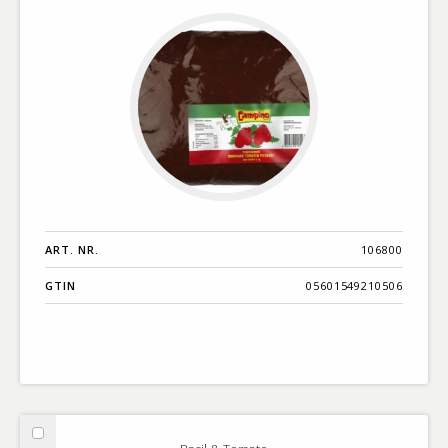
Påse
ART. NR.
106800
GTIN
05601549210506
Välj