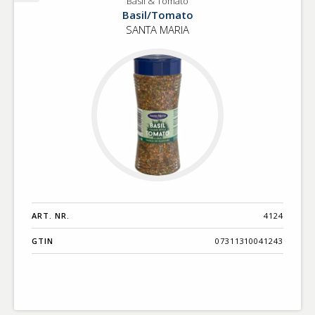
Basil & Tomato
Basil
Basil/Tomato
&
SANTA MARIA
Tomato
ART. NR.
4124
GTIN
07311310041243