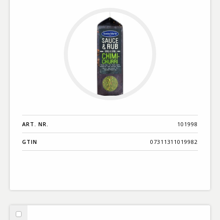
Rub
Mix
Chimichurri
ART. NR.
101998
GTIN
07311311019982
Välj