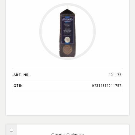
ART. NR.
101175
GTIN
07311311011757
Välj
Organic Gurkmeja