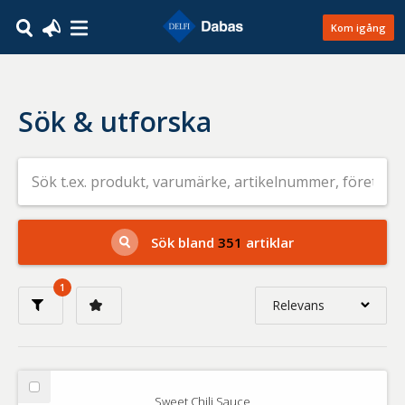
Kom igång
Sök & utforska
Sök
efter
livsmedel
på
t.ex.
produkt,
Sök bland
351
artiklar
varumärke,
artikelnummer,
företag
1
eller
Relevans
GTIN
Relevans
Nyaste
Välj
Sweet Chili Sauce