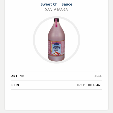
Sweet
Benämning A-
Sweet Chili Sauce
Chili
Ö
SANTA MARIA
Sauce
Varumärken A-
Ö
Artikelnummer
GTIN
Med bild först
ART. NR.
4646
GTIN
07311310046460