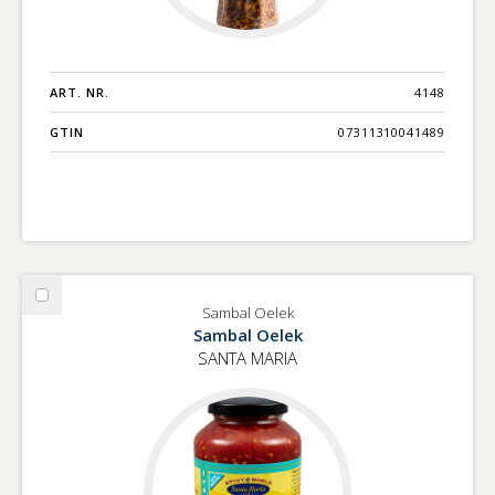
ART. NR.
4148
GTIN
07311310041489
Välj
Sambal Oelek
Sambal
Sambal Oelek
Oelek
SANTA MARIA