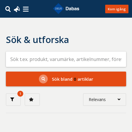
Kom igång
Sök & utforska
Sök
efter
livsmedel
på
t.ex.
produkt,
Sök bland
0
artiklar
varumärke,
artikelnummer,
företag
1
eller
Relevans
GTIN
Relevans
Nyaste