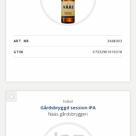
ART. NR.
3668303
GTIN
07332901010318
Välj
folköl
folköl
Gårdsbryggd session IPA
Nääs gårdsbryggeri