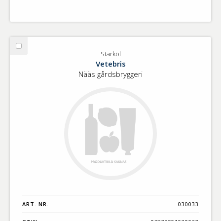
Välj
Starköl
Starköl
Vetebris
Nääs gårdsbryggeri
ART. NR.
030033