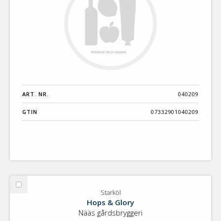
ART. NR.
040209
GTIN
07332901040209
Välj
Starköl
Starköl
Hops & Glory
Nääs gårdsbryggeri