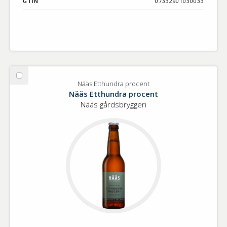
GTIN
07332901030033
Välj
Nääs Etthundra procent
Nääs
Nääs Etthundra procent
Etthundra
Nääs gårdsbryggeri
procent