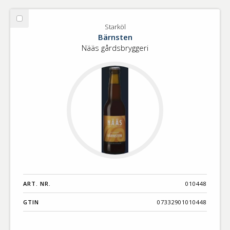
Välj
Starköl
Starköl
Bärnsten
Nääs gårdsbryggeri
ART. NR.
010448
GTIN
07332901010448