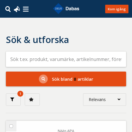
Kom igång
Sök & utforska
Sök
efter
livsmedel
på
t.ex.
produkt,
Sök bland
8
artiklar
varumärke,
artikelnummer,
företag
1
eller
Relevans
GTIN
Relevans
Nyaste
Välj
Nääs APA