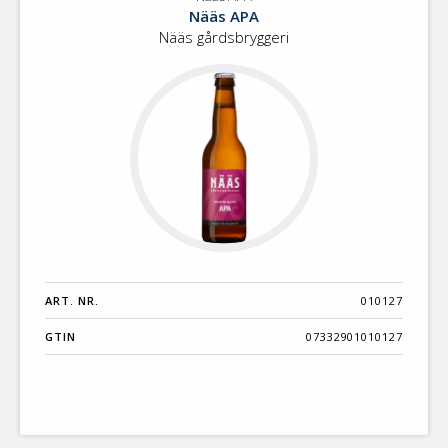
Nääs
Benämning A-
Nääs APA
APA
Ö
Nääs gårdsbryggeri
Varumärken A-
Ö
Artikelnummer
GTIN
Med bild först
ART. NR.
010127
GTIN
07332901010127