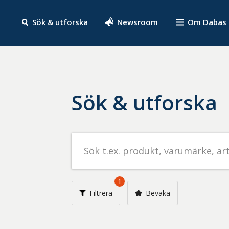
Sök & utforska
Newsroom
Om Dabas
Sök & utforska
Sök
efter
livsmedel
på
1
t.ex.
Filtrera
Bevaka
produkt,
varumärke,
artikelnummer,
företag
eller