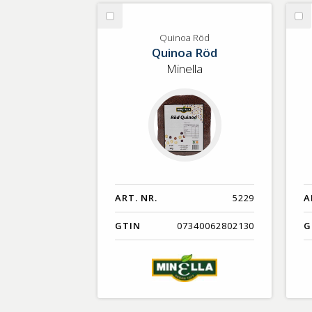
GTIN
Välj
Vä
Quinoa
Kr
Quinoa Röd
Quinoa Röd
Röd
Minella
ART. NR.
5229
A
GTIN
07340062802130
G