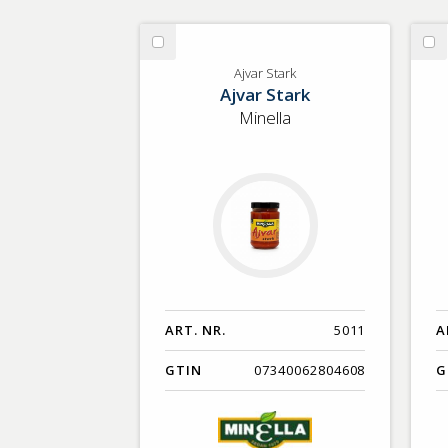
Välj
Vä
Ajvar
Ka
Ajvar Stark
Ajvar Stark
Stark
Ca
Minella
ART. NR.
5011
A
GTIN
07340062804608
G