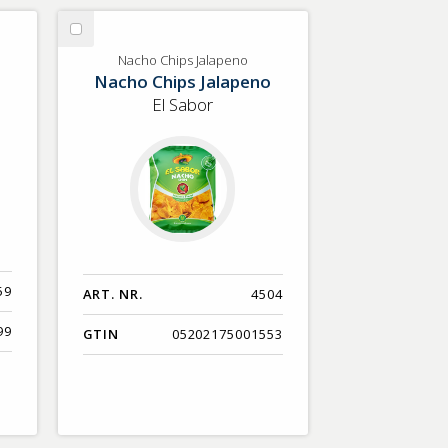
Välj
Nacho
Nacho Chips Jalapeno
Nacho Chips Jalapeno
Chips
Jalapeno
El Sabor
59
ART. NR.
4504
99
GTIN
05202175001553