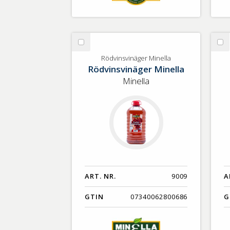
Välj
Vä
Rödvinsvinäger
Fe
Rödvinsvinäger Minella
Rödvinsvinäger Minella
Minella
Sk
Minella
ART. NR.
9009
A
GTIN
07340062800686
G