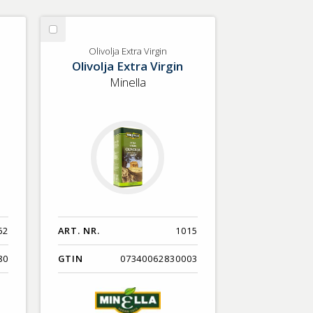
Välj
Olivolja
Olivolja Extra Virgin
Olivolja Extra Virgin
Extra
Virgin
Minella
62
ART. NR.
1015
80
GTIN
07340062830003