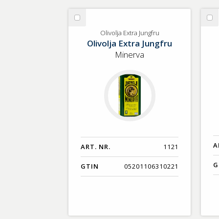
Välj
Vä
Olivolja
Sv
Olivolja Extra Jungfru
Olivolja Extra Jungfru
Extra
Bö
Jungfru
Minerva
A
ART. NR.
1121
G
GTIN
05201106310221