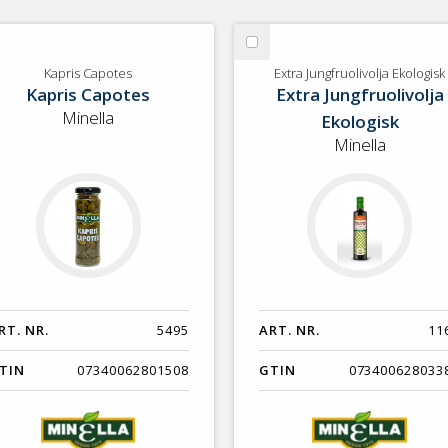
lj
Välj
pris
Extra
Kapris Capotes
Extra Jungfruolivolja Ekologisk
Kapris Capotes
Extra Jungfruolivolja
potes
Jungfruolivolja
Ekologisk
Minella
Ekologisk
Minella
RT. NR.
5495
ART. NR.
11
TIN
07340062801508
GTIN
073400628033