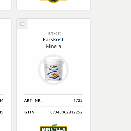
Välj
Färskost
Färskost
Färskost
Minella
44
ART. NR.
1722
45
GTIN
07340062812252