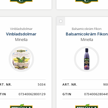
lj
Välj
nbladsdolmar
Balsamicokräm
Vinbladsdolmar
Balsamicokräm Fikon
Vinbladsdolmar
Balsamicokräm Fikon
Fikon
Minella
Minella
RT. NR.
5034
ART. NR.
90
TIN
07340062800129
GTIN
073400628044