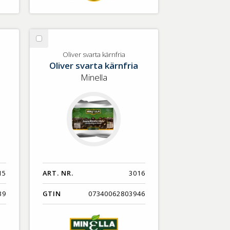
Välj
Oliver
Oliver svarta kärnfria
Oliver svarta kärnfria
svarta
kärnfria
Minella
15
ART. NR.
3016
39
GTIN
07340062803946