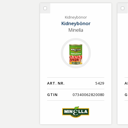
Välj
Vä
Kidneybönor
Co
Kidneybönor
Kidneybönor
Or
Minella
ART. NR.
5429
A
GTIN
07340062820080
G