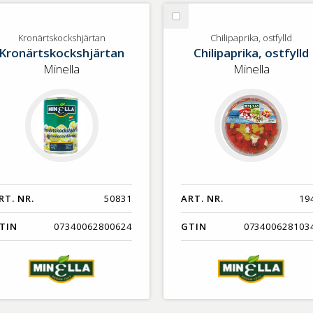
lj
Välj
onärtskockshjärtan
Chilipaprika,
Kronärtskockshjärtan
Chilipaprika, ostfylld
Kronärtskockshjärtan
Chilipaprika, ostfylld
ostfylld
Minella
Minella
RT. NR.
50831
ART. NR.
19
TIN
07340062800624
GTIN
073400628103