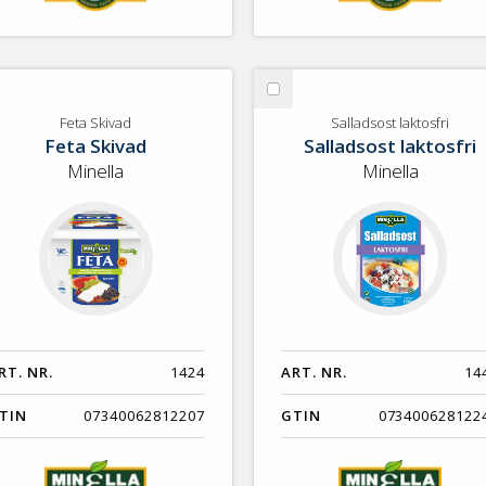
lj
Välj
ta
Salladsost
Feta Skivad
Salladsost laktosfri
Feta Skivad
Salladsost laktosfri
ivad
laktosfri
Minella
Minella
RT. NR.
1424
ART. NR.
14
TIN
07340062812207
GTIN
073400628122