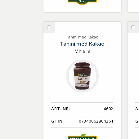
Välj
Vä
Tahini
Vi
Tahini med Kakao
Tahini med Kakao
med
Kakao
Minella
ART. NR.
4602
A
GTIN
07340062804264
G