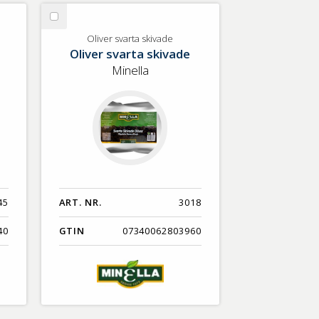
Nyaste
Välj
Benämning A-Ö
Oliver
Oliver svarta skivade
Oliver svarta skivade
svarta
Varumärken A-Ö
skivade
Minella
Artikelnummer
GTIN
Med bild först
45
ART. NR.
3018
40
GTIN
07340062803960