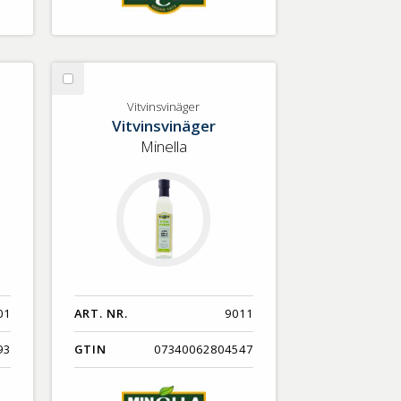
Välj
Vitvinsvinäger
Vitvinsvinäger
Vitvinsvinäger
Minella
01
ART. NR.
9011
93
GTIN
07340062804547