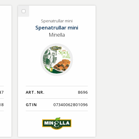
Välj
Spenatrullar
Spenatrullar mini
Spenatrullar mini
mini
Minella
47
ART. NR.
8696
18
GTIN
07340062801096