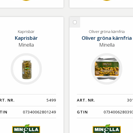
lj
Välj
prisbär
Oliver
Kaprisbär
Oliver gröna kärnfria
Kaprisbär
Oliver gröna kärnfria
gröna
kärnfria
Minella
Minella
RT. NR.
5499
ART. NR.
30
TIN
07340062801249
GTIN
073400628039