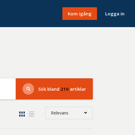
Kom igång
Logga in
Sök bland
210
artiklar
Relevans
Relevans