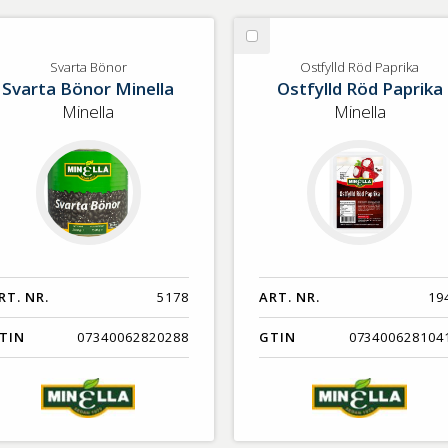
lj
Välj
arta
Ostfylld
Svarta Bönor
Ostfylld Röd Paprika
Svarta Bönor Minella
Ostfylld Röd Paprika
nor
Röd
Paprika
Minella
Minella
RT. NR.
5178
ART. NR.
19
TIN
07340062820288
GTIN
073400628104