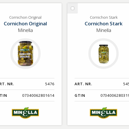
lj
Välj
rnichon
Cornichon
Cornichon Original
Cornichon Stark
Cornichon Original
Cornichon Stark
iginal
Stark
Minella
Minella
RT. NR.
5476
ART. NR.
54
TIN
07340062801614
GTIN
073400628031