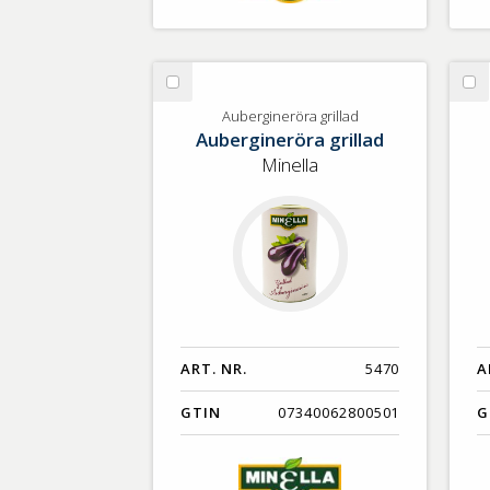
Välj
Vä
Aubergineröra
Ka
Aubergineröra grillad
Aubergineröra grillad
grillad
Minella
ART. NR.
5470
A
GTIN
07340062800501
G