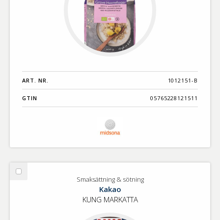
ART. NR.
1012151-B
GTIN
05765228121511
Välj
Smaksättning & sötning
Smaksättning
Kakao
&
KUNG MARKATTA
sötning