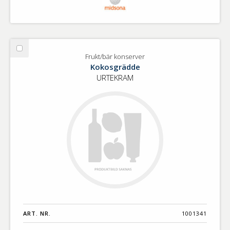
Välj
Frukt/bär konserver
Frukt/bär
Kokosgrädde
konserver
URTEKRAM
ART. NR.
1001341