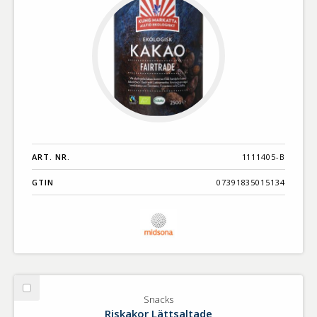
ART. NR.
1111405-B
GTIN
07391835015134
Välj
Snacks
Snacks
Riskakor Lättsaltade