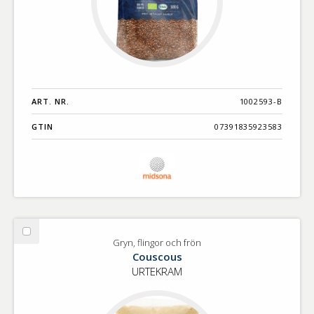
ART. NR.
1002593-B
GTIN
07391835923583
Välj
Gryn, flingor och frön
Gryn,
Couscous
flingor
URTEKRAM
och
frön