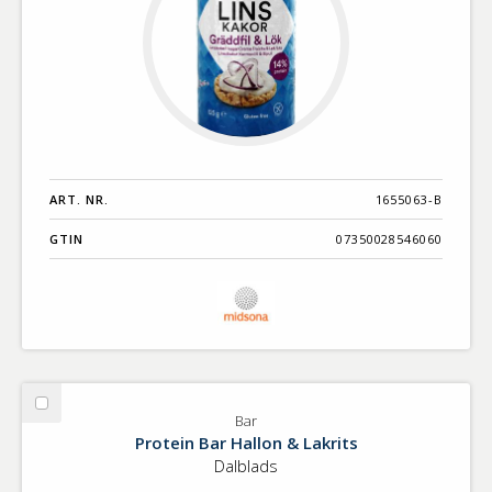
ART. NR.
1655063-B
GTIN
07350028546060
Välj
Bar
Bar
Protein Bar Hallon & Lakrits
Dalblads