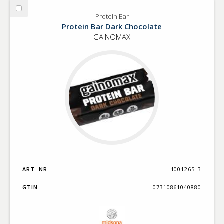
Välj
Protein Bar
Protein
Protein Bar Dark Chocolate
Bar
GAINOMAX
ART. NR.
1001265-B
GTIN
07310861040880