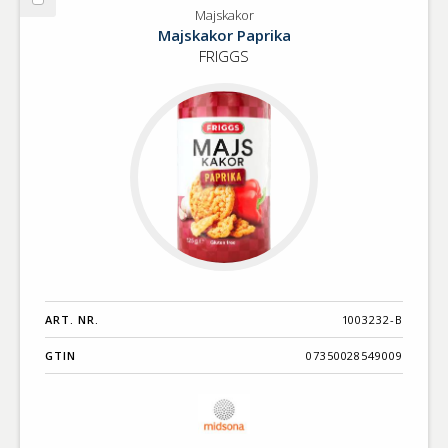
Välj
Majskakor
Majskakor
Majskakor Paprika
FRIGGS
ART. NR.
1003232-B
GTIN
07350028549009