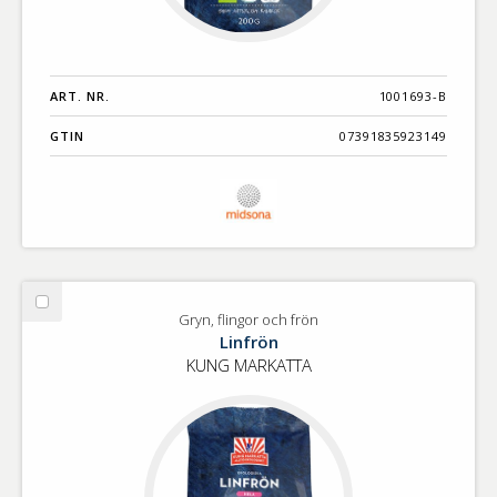
ART. NR.
1001693-B
GTIN
07391835923149
Välj
Gryn, flingor och frön
Gryn,
Linfrön
flingor
KUNG MARKATTA
och
frön