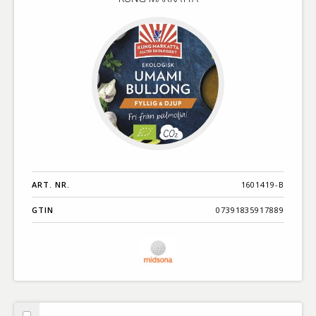
ART. NR.
1601419-B
GTIN
07391835917889