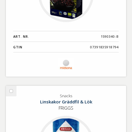
ART. NR.
1590340-B
GTIN
07391835918794
Välj
Snacks
Snacks
Linskakor Gräddfil & Lök
FRIGGS