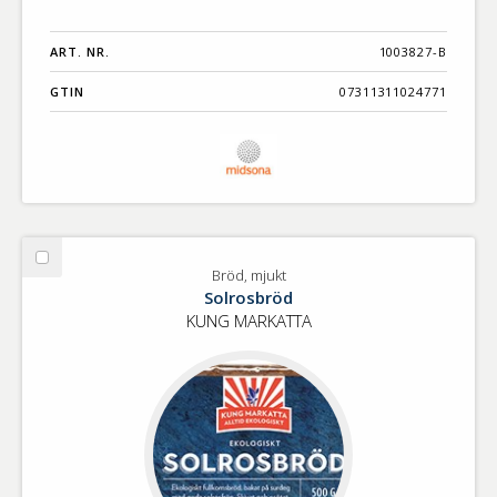
ART. NR.
1003827-B
GTIN
07311311024771
Välj
Bröd, mjukt
Bröd,
Solrosbröd
mjukt
KUNG MARKATTA