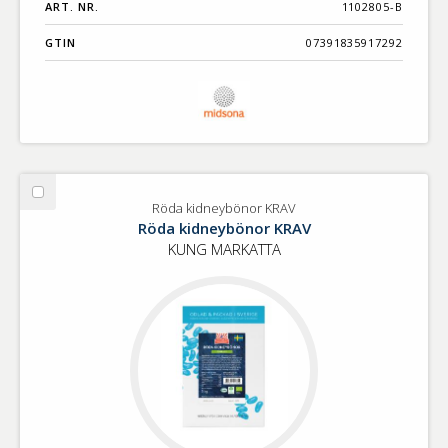
ART. NR.
1102805-B
GTIN
07391835917292
Välj
Röda kidneybönor KRAV
Röda
Röda kidneybönor KRAV
kidneybönor
KUNG MARKATTA
KRAV