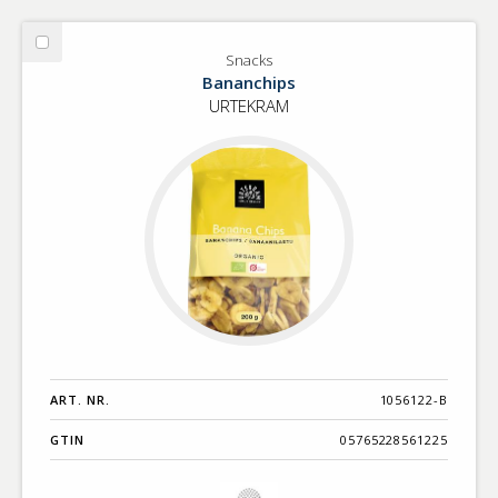
Välj
Snacks
Snacks
Bananchips
URTEKRAM
ART. NR.
1056122-B
GTIN
05765228561225