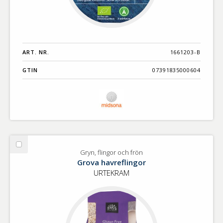
ART. NR.
1661203-B
GTIN
07391835000604
Välj
Gryn, flingor och frön
Gryn,
Grova havreflingor
flingor
URTEKRAM
och
frön