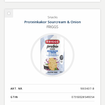
Välj
Snacks
Snacks
Proteinkakor Sourcream & Onion
FRIGGS
ART. NR.
1003437-B
GTIN
07350028549054