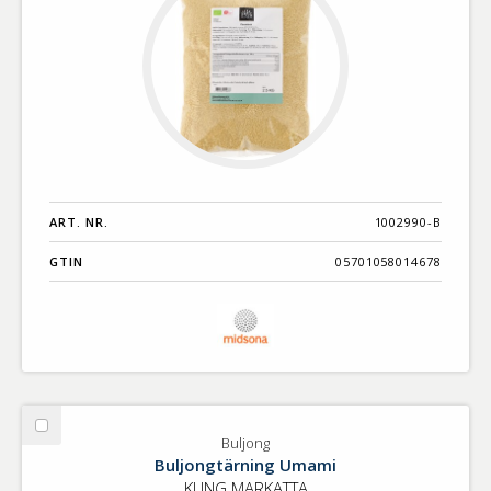
ART. NR.
1002990-B
GTIN
05701058014678
Välj
Buljong
Buljong
Buljongtärning Umami
KUNG MARKATTA