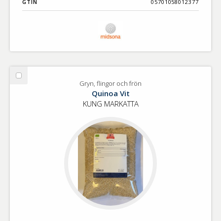
GTIN
05701058012377
Välj
Gryn, flingor och frön
Gryn,
Quinoa Vit
flingor
KUNG MARKATTA
och
frön