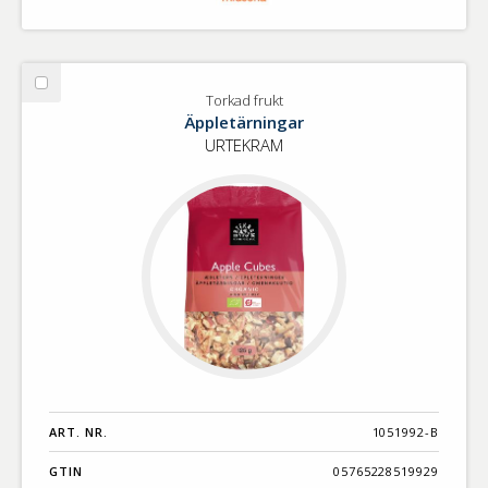
Välj
Torkad frukt
Torkad
Äppletärningar
frukt
URTEKRAM
ART. NR.
1051992-B
GTIN
05765228519929