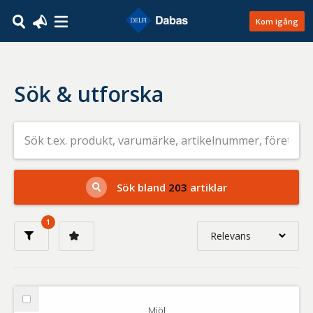
Kom igång
Sök & utforska
Sök
efter
livsmedel
på
t.ex.
produkt,
Sök bland
203
artiklar
varumärke,
artikelnummer,
företag
1
eller
Relevans
GTIN
Relevans
Nyaste
Välj
Mjöl