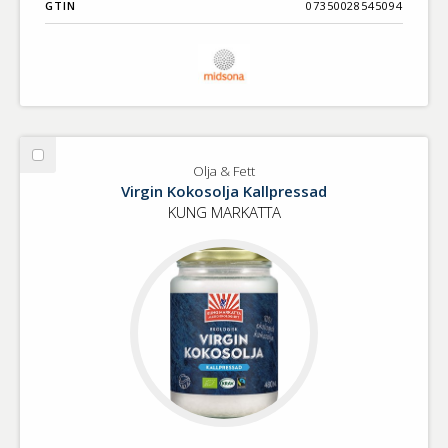
GTIN
07350028545094
Välj
Olja & Fett
Olja
Virgin Kokosolja Kallpressad
&
KUNG MARKATTA
Fett