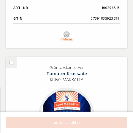
ART. NR.
1002965-B
GTIN
07391835923699
Välj
Grönsakskonserver
Grönsakskonserver
Tomater Krossade
KUNG MARKATTA
Jämför artiklar