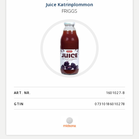
Drycker
Juice Katrinplommon
FRIGGS
ART. NR.
1601027-B
GTIN
07310186010278