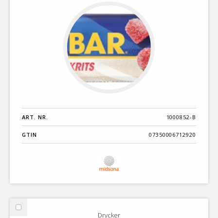
ART. NR.
1000852-B
GTIN
07350006712920
Välj
Drycker