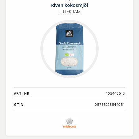
Mjöl
Benämning A-
Riven kokosmjöl
Ö
URTEKRAM
Varumärken A-
Ö
Artikelnummer
GTIN
Med bild först
ART. NR.
1054405-B
GTIN
05765228544051