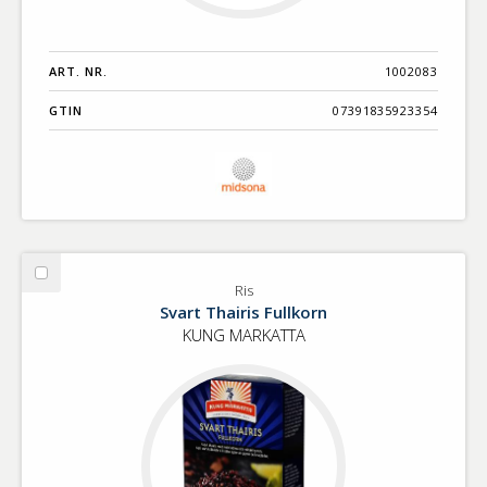
ART. NR.
1002083
GTIN
07391835923354
Välj
Ris
Ris
Svart Thairis Fullkorn
KUNG MARKATTA