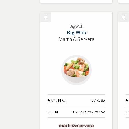
Välj
Vä
Big
Kr
Big Wok
Big Wok
Wok
he
Martin & Servera
ART. NR.
577585
A
GTIN
07321575775852
G