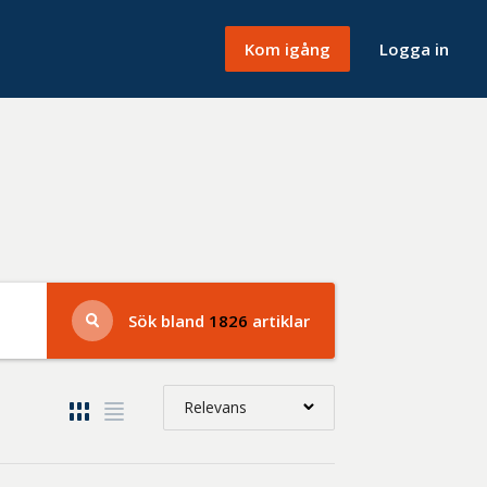
Kom igång
Logga in
Sök bland
1826
artiklar
Relevans
Relevans