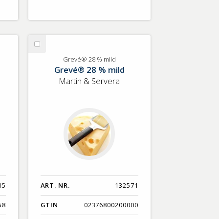
Välj
Grevé®
Grevé® 28 % mild
Grevé® 28 % mild
28
%
Martin & Servera
mild
15
ART. NR.
132571
58
GTIN
02376800200000