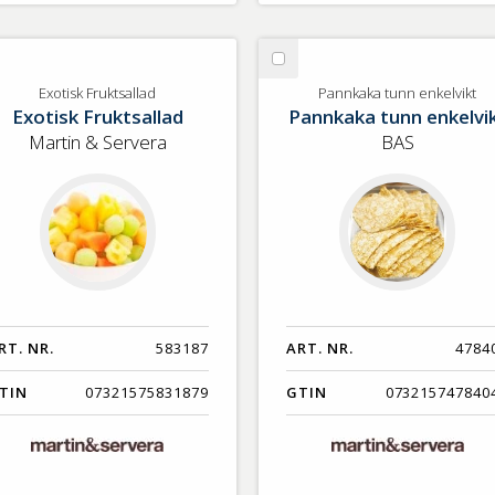
lj
Välj
otisk
Pannkaka
Exotisk Fruktsallad
Pannkaka tunn enkelvikt
Exotisk Fruktsallad
Pannkaka tunn enkelvi
uktsallad
tunn
enkelvikt
Martin & Servera
BAS
RT. NR.
583187
ART. NR.
4784
TIN
07321575831879
GTIN
073215747840