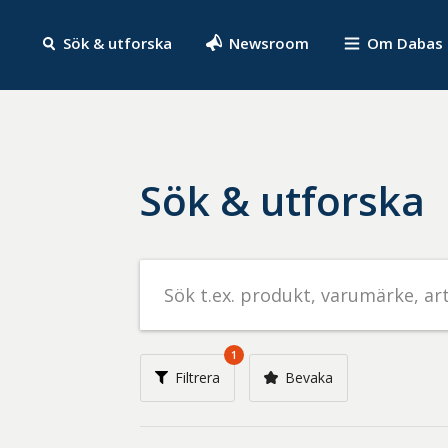
Sök & utforska
Newsroom
Om Dabas
Sök & utforska
Sök
efter
livsmedel
på
1
t.ex.
Filtrera
Bevaka
produkt,
varumärke,
artikelnummer,
företag
eller