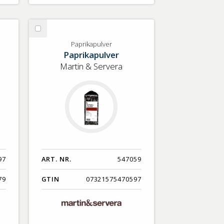
Välj
Paprikapulver
Paprikapulver
Paprikapulver
Martin & Servera
97
ART. NR.
547059
79
GTIN
07321575470597