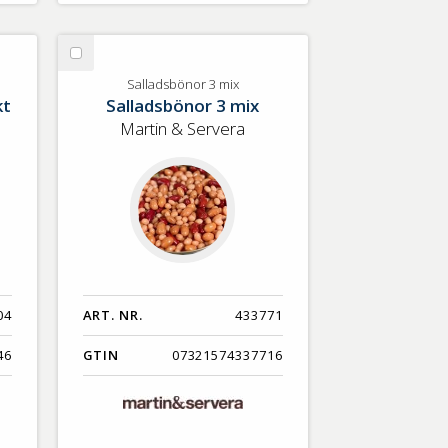
Välj
Salladsbönor
Salladsbönor 3 mix
kt
Salladsbönor 3 mix
3
mix
Martin & Servera
04
ART. NR.
433771
46
GTIN
07321574337716