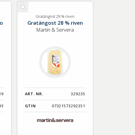
Nyaste
Välj
Benämning A-Ö
Gratängost
Gratängost 28 % riven
to
Gratängost 28 % riven
28
Varumärken A-Ö
%
Martin & Servera
riven
Artikelnummer
GTIN
Med bild först
19
ART. NR.
329235
93
GTIN
07321573292351