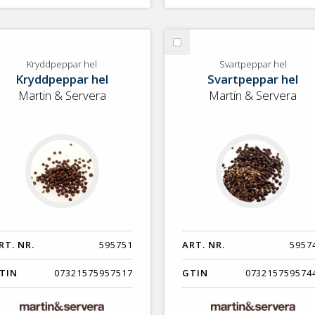
lj
Välj
yddpeppar
Svartpeppar
Kryddpeppar hel
Svartpeppar hel
Kryddpeppar hel
Svartpeppar hel
l
hel
Martin & Servera
Martin & Servera
RT. NR.
595751
ART. NR.
5957
TIN
07321575957517
GTIN
073215759574