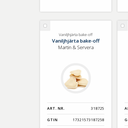
Välj
Vä
Vaniljhjärta
St
Vaniljhjärta bake-off
Vaniljhjärta bake-off
bake-
st
off
sk
Martin & Servera
ART. NR.
318725
A
GTIN
17321573187258
G