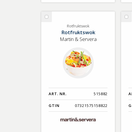
Välj
Vä
Rotfruktswok
Ke
Rotfruktswok
Rotfruktswok
Ma
Martin & Servera
ART. NR.
515882
A
GTIN
07321575158822
G