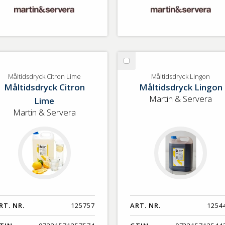
lj
Välj
ltidsdryck
Måltidsdryck
Måltidsdryck Citron Lime
Måltidsdryck Lingon
Måltidsdryck Citron
Måltidsdryck Lingon
tron
Lingon
me
Martin & Servera
Lime
Martin & Servera
RT. NR.
125757
ART. NR.
1254