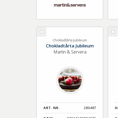
Välj
Vä
Chokladtårta
Må
Chokladtårta Jubileum
Chokladtårta Jubileum
Jubileum
Ci
Li
Martin & Servera
ART. NR.
280487
A