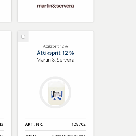
Välj
Ättiksprit
Ättiksprit 12 %
Ättiksprit 12 %
12
%
Martin & Servera
43
ART. NR.
128702