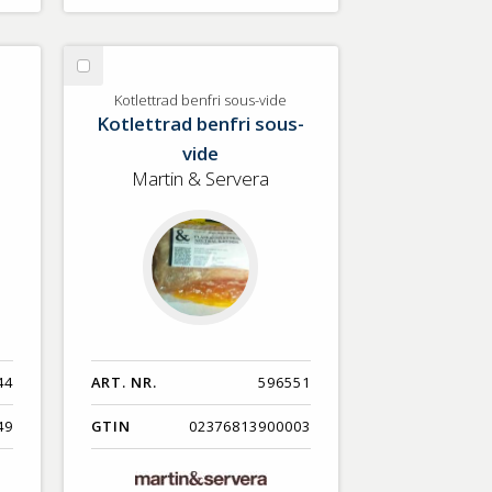
Välj
Kotlettrad
Kotlettrad benfri sous-vide
Kotlettrad benfri sous-
benfri
sous-
vide
vide
Martin & Servera
44
ART. NR.
596551
49
GTIN
02376813900003