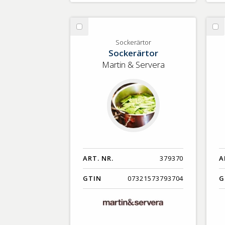
Välj
Vä
Sockerärtor
Ex
Sockerärtor
Sockerärtor
Fr
Martin & Servera
ART. NR.
379370
A
GTIN
07321573793704
G