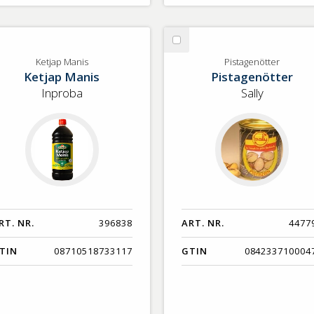
lj
Välj
tjap
Pistagenötter
Ketjap Manis
Pistagenötter
Ketjap Manis
Pistagenötter
nis
Inproba
Sally
RT. NR.
396838
ART. NR.
4477
TIN
08710518733117
GTIN
084233710004