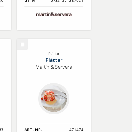
36
GTIN
07321571287021
Välj
Plättar
Plättar
Plättar
Martin & Servera
83
ART. NR.
471474