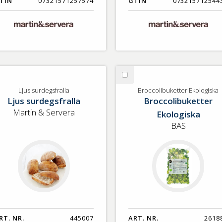
TIN
07321571257574
GTIN
073215712544
lj
Välj
us
Broccolibuketter
Ljus surdegsfralla
Broccolibuketter Ekologiska
Ljus surdegsfralla
Broccolibuketter
rdegsfralla
Ekologiska
Martin & Servera
Ekologiska
BAS
RT. NR.
445007
ART. NR.
2618