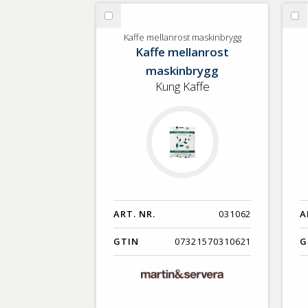
GTIN
Välj
Vä
Kaffe
Bl
Kaffe mellanrost maskinbrygg
Kaffe mellanrost
mellanrost
Ek
maskinbrygg
maskinbrygg
Kung Kaffe
ART. NR.
031062
A
GTIN
07321570310621
G