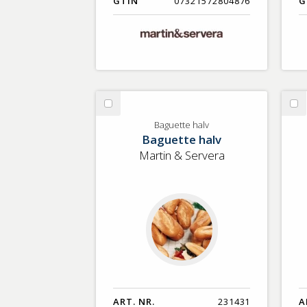
GTIN
07321572804876
G
Välj
Vä
Baguette
Lj
Baguette halv
Baguette halv
halv
su
Martin & Servera
ART. NR.
231431
A