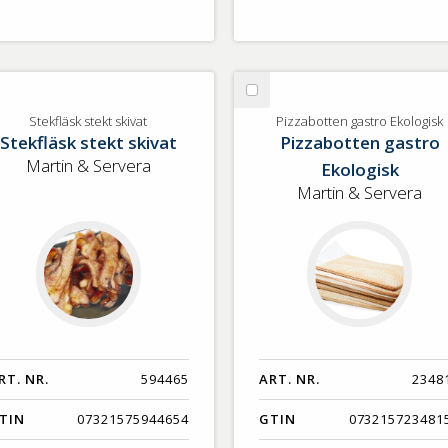
lj
Välj
ekfläsk
Pizzabotten
Stekfläsk stekt skivat
Pizzabotten gastro Ekologisk
Stekfläsk stekt skivat
Pizzabotten gastro
ekt
gastro
ivat
Ekologisk
Martin & Servera
Ekologisk
Martin & Servera
RT. NR.
594465
ART. NR.
2348
TIN
07321575944654
GTIN
073215723481