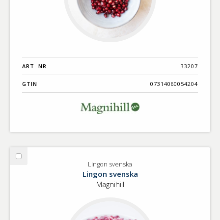
ART. NR.
33207
GTIN
07314060054204
Välj
Lingon svenska
Lingon
Lingon svenska
svenska
Magnihill