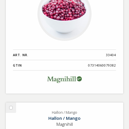
ART. NR.
33404
GTIN
07314060079382
Välj
Hallon / Mango
Hallon
Hallon / Mango
/
Magnihill
Mango