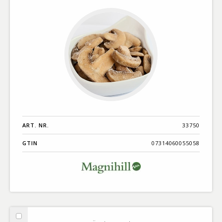
ART. NR.
33750
GTIN
07314060055058
Välj