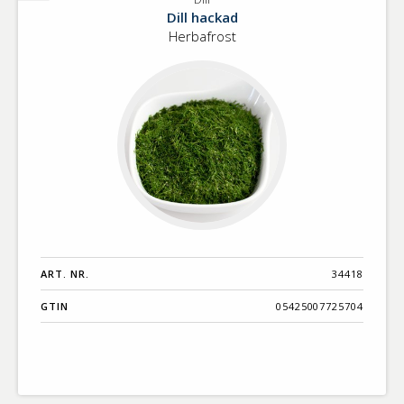
Dill
Dill hackad
Herbafrost
ART. NR.
34418
GTIN
05425007725704