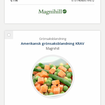
GTIN
07314060079672
Välj
Grönsaksblandning
Grönsaksblandning
Amerikansk grönsaksblandning KRAV
Magnihill