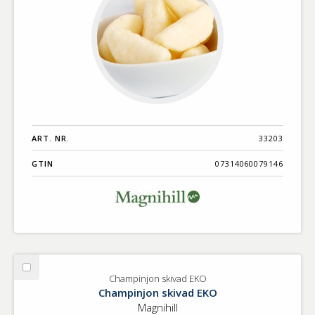
ART. NR.
33203
GTIN
07314060079146
Välj
Champinjon skivad EKO
Champinjon
Champinjon skivad EKO
skivad
Magnihill
EKO