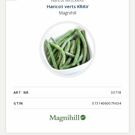
Haricot verts KRAV
Haricot
Haricot verts KRAV
verts
Magnihill
KRAV
ART. NR.
33718
GTIN
07314060079634