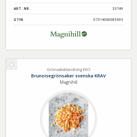
ART. NR.
33749
GTIN
07314060083693
Välj
Grönsaksblandning EKO
Grönsaksblandning
Brunoisegrönsaker svenska KRAV
EKO
Magnihill