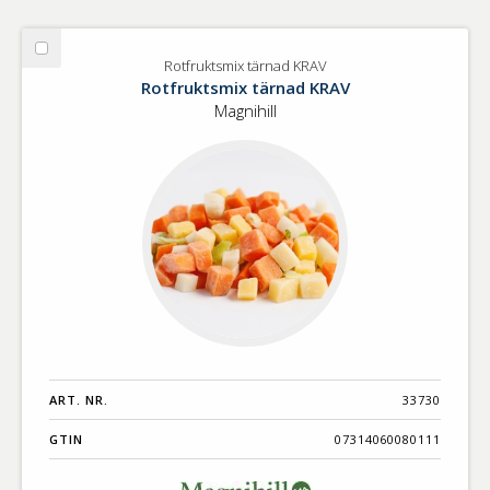
Välj
Rotfruktsmix tärnad KRAV
Rotfruktsmix
Rotfruktsmix tärnad KRAV
tärnad
Magnihill
KRAV
ART. NR.
33730
GTIN
07314060080111