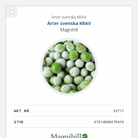
Välj
Ärter svenska KRAV
Ärter
Ärter svenska KRAV
svenska
Magnihill
KRAV
ART. NR.
33711
GTIN
07314060079610