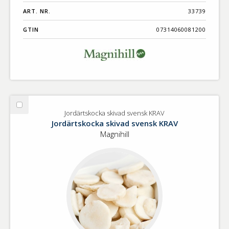
ART. NR.
33739
GTIN
07314060081200
Välj
Jordärtskocka skivad svensk KRAV
Jordärtskocka
Jordärtskocka skivad svensk KRAV
skivad
Magnihill
svensk
KRAV