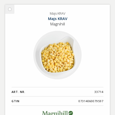
Välj
Majs KRAV
Majs
Majs KRAV
KRAV
Magnihill
ART. NR.
33714
GTIN
07314060079597