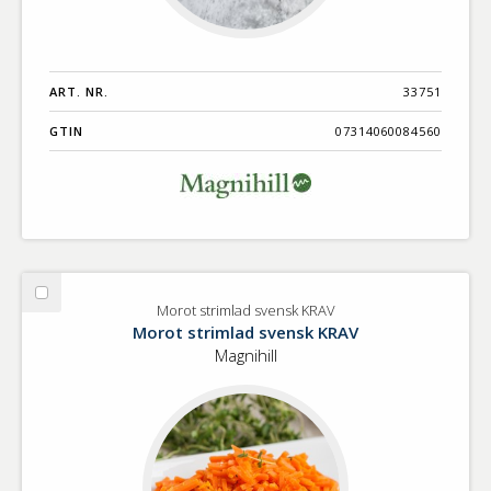
ART. NR.
33751
GTIN
07314060084560
Välj
Morot strimlad svensk KRAV
Morot
Morot strimlad svensk KRAV
strimlad
Magnihill
svensk
KRAV