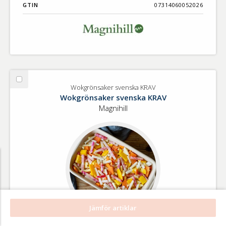
GTIN
07314060052026
Välj
Wokgrönsaker svenska KRAV
Wokgrönsaker
Wokgrönsaker svenska KRAV
svenska
Magnihill
KRAV
Jämför artiklar