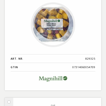
ART. NR.
829325
GTIN
07314060054709
Välj
Dill