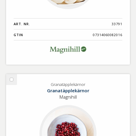
ART. NR.
33791
GTIN
07314060082016
Välj
Granatäpplekärnor
Granatäpplekärnor
Granatäpplekärnor
Magnihill