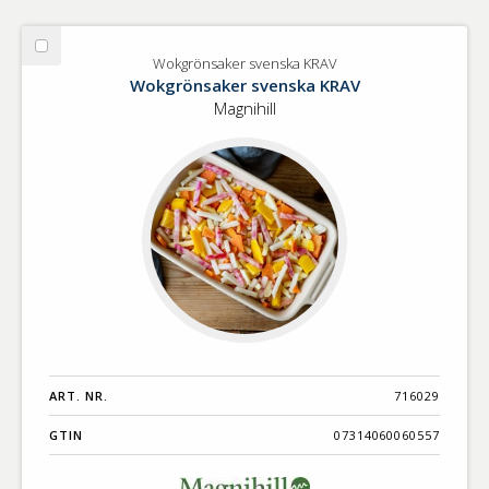
Välj
Wokgrönsaker svenska KRAV
Wokgrönsaker
Wokgrönsaker svenska KRAV
svenska
Magnihill
KRAV
ART. NR.
716029
GTIN
07314060060557