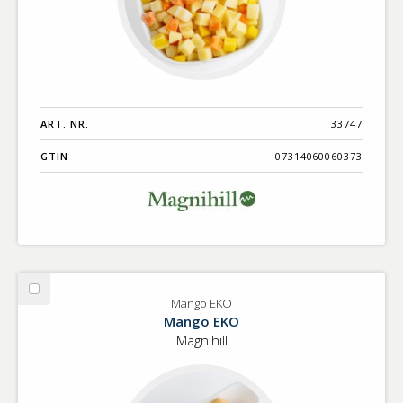
ART. NR.
33747
GTIN
07314060060373
Välj
Mango EKO
Mango
Mango EKO
EKO
Magnihill