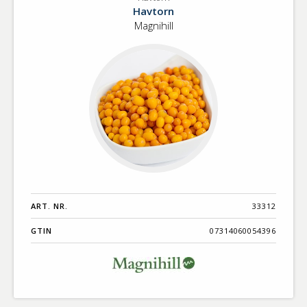
Havtorn
Benämning A-
Havtorn
Ö
Magnihill
Varumärken A-
Ö
Artikelnummer
GTIN
Med bild först
ART. NR.
33312
GTIN
07314060054396