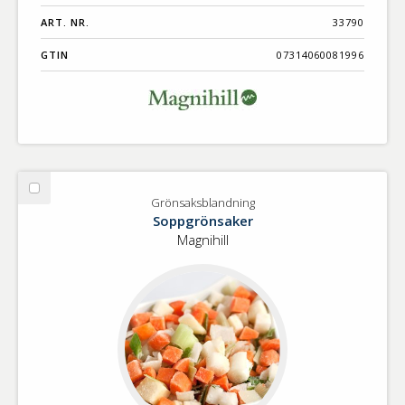
ART. NR.
33790
GTIN
07314060081996
Välj
Grönsaksblandning
Grönsaksblandning
Soppgrönsaker
Magnihill