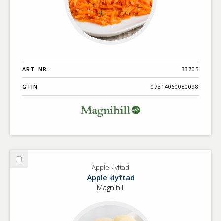
ART. NR.
33705
GTIN
07314060080098
Välj
Äpple klyftad
Äpple
Äpple klyftad
klyftad
Magnihill