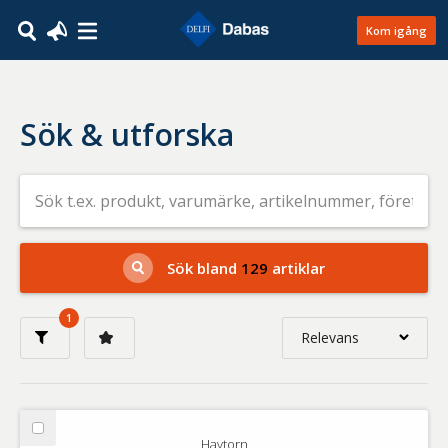
Kom igång
Sök & utforska
Sök
efter
livsmedel
på
t.ex.
produkt,
Sök bland
129
artiklar
varumärke,
artikelnummer,
företag
1
eller
Relevans
GTIN
Relevans
Nyaste
Välj
Havtorn