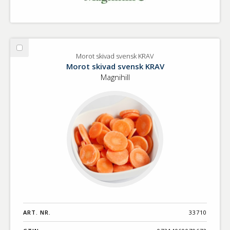
Välj
Morot skivad svensk KRAV
Morot
Morot skivad svensk KRAV
skivad
Magnihill
svensk
KRAV
ART. NR.
33710