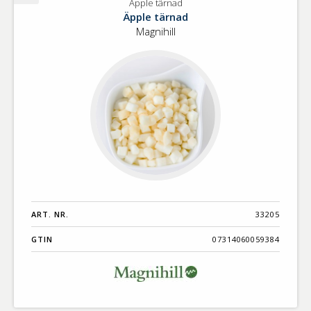
Äpple tärnad
Äpple
Äpple tärnad
tärnad
Magnihill
ART. NR.
33205
GTIN
07314060059384