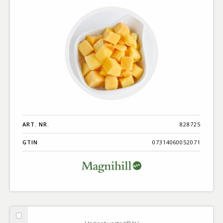
ART. NR.
828725
GTIN
07314060052071
Välj