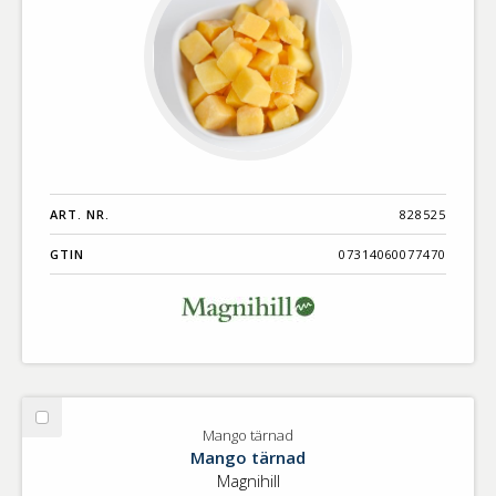
ART. NR.
828525
GTIN
07314060077470
Välj
Mango tärnad
Mango
Mango tärnad
tärnad
Magnihill