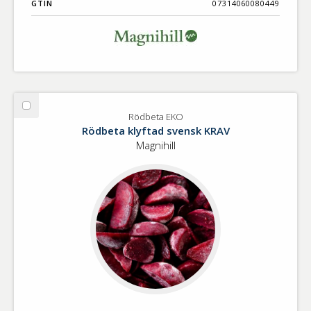
GTIN
07314060080449
Välj
Rödbeta EKO
Rödbeta
Rödbeta klyftad svensk KRAV
EKO
Magnihill