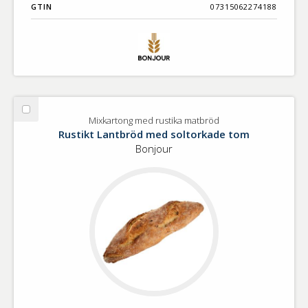
GTIN
07315062274188
Välj
Mixkartong med rustika matbröd
Mixkartong
Rustikt Lantbröd med soltorkade tom
med
Bonjour
rustika
matbröd