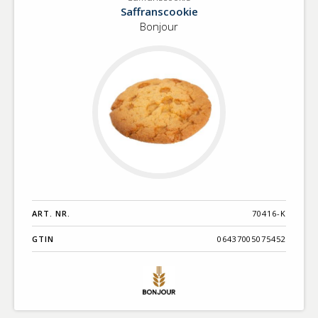
Saffranscookie
Benämning A-
Saffranscookie
Ö
Bonjour
Varumärken A-
Ö
Artikelnummer
GTIN
Med bild först
ART. NR.
70416-K
GTIN
06437005075452