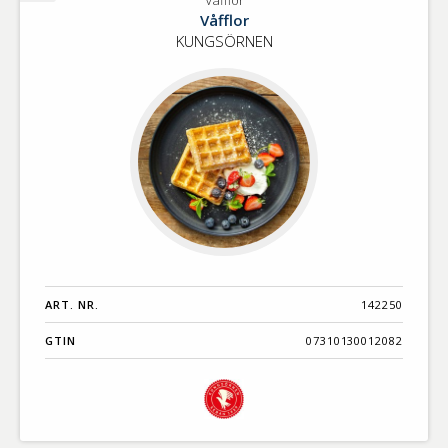
Våfflor
Våfflor
KUNGSÖRNEN
ART. NR.
142250
GTIN
07310130012082