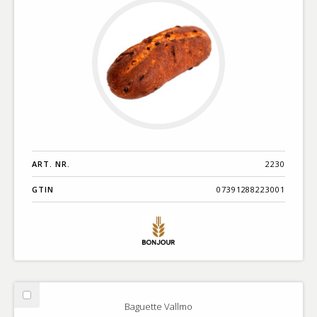
ART. NR.
2230
GTIN
07391288223001
Välj
Baguette Vallmo
Baguette