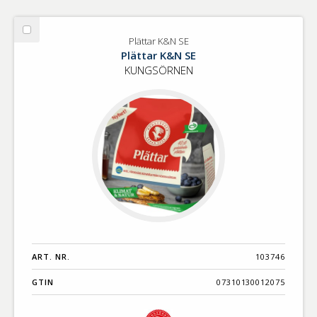
Välj
Plättar K&N SE
Plättar
Plättar K&N SE
K&N
KUNGSÖRNEN
SE
ART. NR.
103746
GTIN
07310130012075