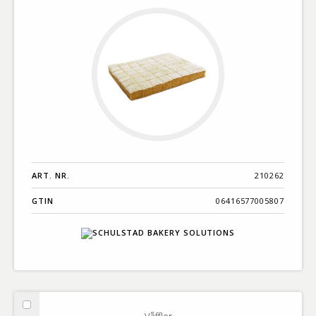
ART. NR.
210262
GTIN
06416577005807
Välj
Våfflor