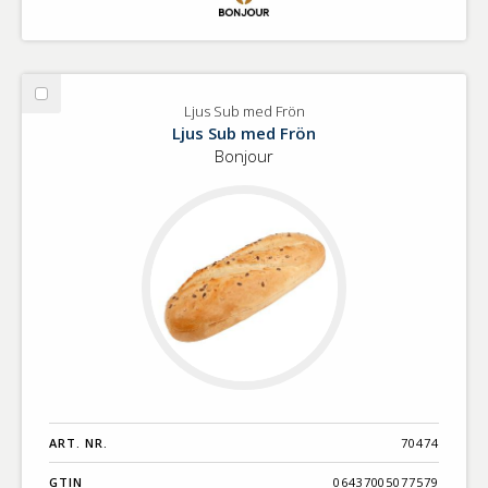
Välj
Ljus Sub med Frön
Ljus
Ljus Sub med Frön
Sub
Bonjour
med
Frön
ART. NR.
70474
GTIN
06437005077579