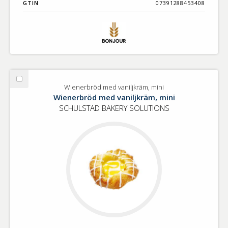
GTIN
07391288453408
Välj
Wienerbröd med vaniljkräm, mini
Wienerbröd
Wienerbröd med vaniljkräm, mini
med
SCHULSTAD BAKERY SOLUTIONS
vaniljkräm,
mini