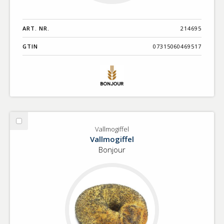
ART. NR.
214695
GTIN
07315060469517
Välj
Vallmogiffel
Vallmogiffel
Vallmogiffel
Bonjour