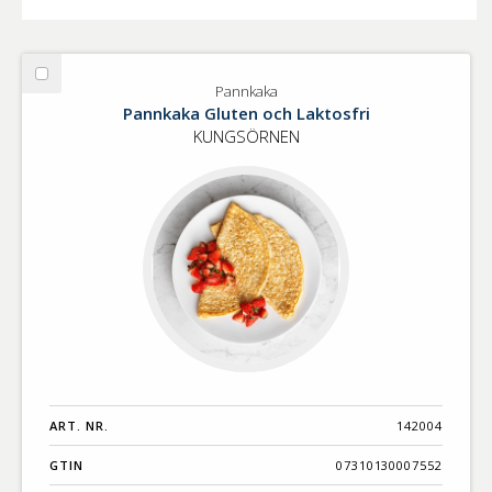
Välj
Pannkaka
Pannkaka
Pannkaka Gluten och Laktosfri
KUNGSÖRNEN
ART. NR.
142004
GTIN
07310130007552