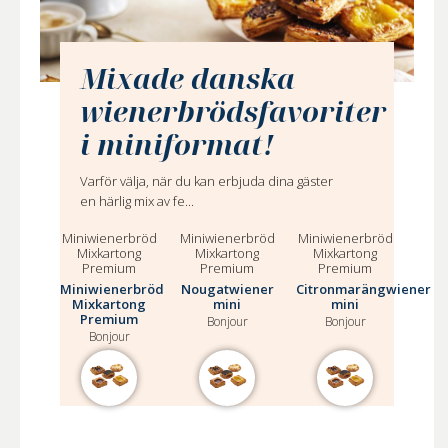
Mixade danska
wienerbrödsfavoriter
i miniformat!
Varför välja, när du kan erbjuda dina gäster
en härlig mix av fe...
Miniwienerbröd
Miniwienerbröd
Miniwienerbröd
Mixkartong
Mixkartong
Mixkartong
Premium
Premium
Premium
Miniwienerbröd
Nougatwiener
Citronmarängwiener
Mixkartong
mini
mini
Premium
Bonjour
Bonjour
Bonjour