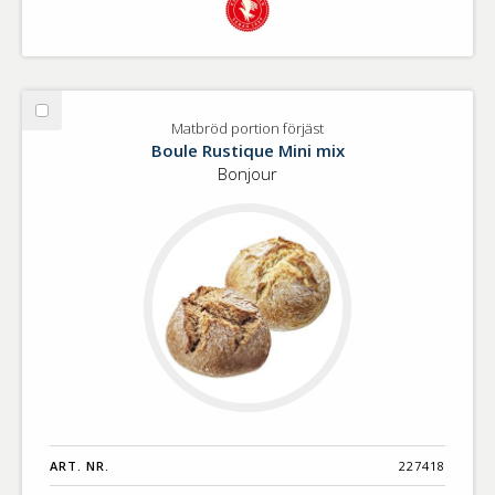
Välj
Matbröd portion förjäst
Matbröd
Boule Rustique Mini mix
portion
Bonjour
förjäst
ART. NR.
227418