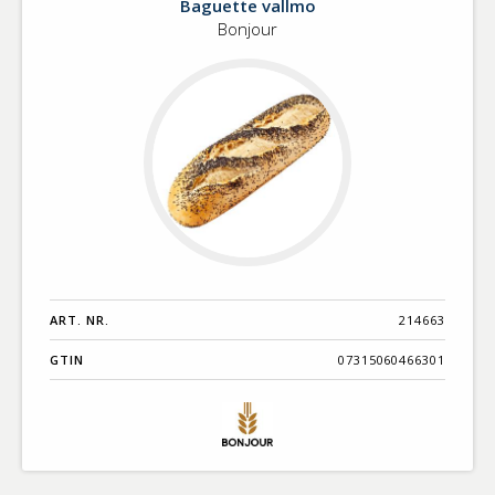
Baguette vallmo
Vallmo
Bonjour
ART. NR.
214663
GTIN
07315060466301