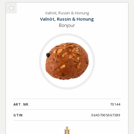
Välj
Valnöt, Russin & Honung
Valnöt,
Valnöt, Russin & Honung
Russin
Bonjour
&
Honung
ART. NR.
70144
GTIN
06437005067389