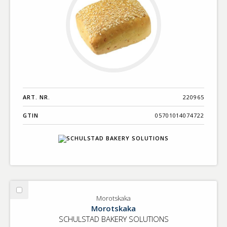
ART. NR.
220965
GTIN
05701014074722
Välj
Morotskaka
Morotskaka
Morotskaka
SCHULSTAD BAKERY SOLUTIONS