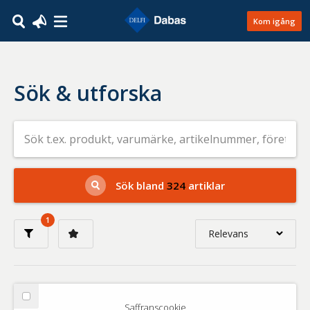
Kom igång
Sök & utforska
Sök
efter
livsmedel
på
t.ex.
produkt,
Sök bland
324
artiklar
varumärke,
artikelnummer,
företag
1
eller
Relevans
GTIN
Relevans
Nyaste
Välj
Saffranscookie