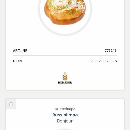
ART. NR.
773219
GTIN
07391288321905
Välj
Russinlimpa
Russinlimpa
Russinlimpa
Bonjour