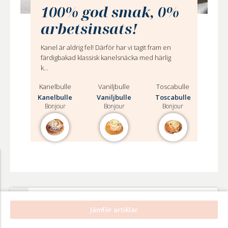
100% god smak, 0%
arbetsinsats!
Kanel är aldrig fel! Därför har vi tagit fram en
färdigbakad klassisk kanelsnäcka med härlig
k...
Kanelbulle
Vaniljbulle
Toscabulle
Kanelbulle
Vaniljbulle
Toscabulle
Bonjour
Bonjour
Bonjour
Välj
Pizza Roll BBQ Chicken
Jämför artiklar
Pizza
Pizza Roll BBQ Chicken
Roll
Bonjour
BBQ