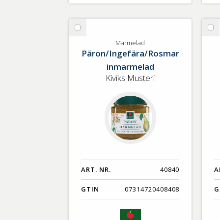
Välj
Vä
Marmelad
Äp
Marmelad
Päron/Ingefära/Rosmar
inmarmelad
Kiviks Musteri
ART. NR.
40840
A
GTIN
07314720408408
G