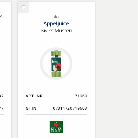
Nyaste
Välj
Benämning A-Ö
Juice
+9
Juice
Äppeljuice
Varumärken A-Ö
Kiviks Musteri
Artikelnummer
GTIN
Med bild först
37
ART. NR.
71960
77
GTIN
07314720719603