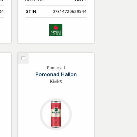
04
GTIN
07314720629544
Välj
Pomonad
Pomonad
Pomonad Hallon
Kiviks