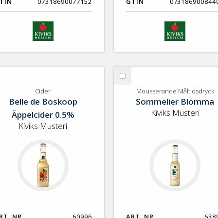
TIN
07318690077152
GTIN
073186900844
lj
Välj
der
Mousserande
Cider
Mousserande Måltidsdryck
Belle de Boskoop
Sommelier Blomma
Måltidsdryck
Kiviks Musteri
Äppelcider 0.5%
Kiviks Musteri
RT. NR.
60996
ART. NR.
638