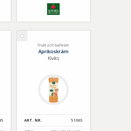
Välj
Frukt
Frukt och bärkräm
Aprikoskräm
och
bärkräm
Kiviks
95
ART. NR.
51065