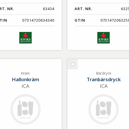
RT. NR.
63434
ART. NR.
632
TIN
07314720634340
GTIN
073147206325
lj
Välj
äm
Bärdryck
Kräm
Bärdryck
Hallonkräm
Tranbärsdryck
ICA
ICA