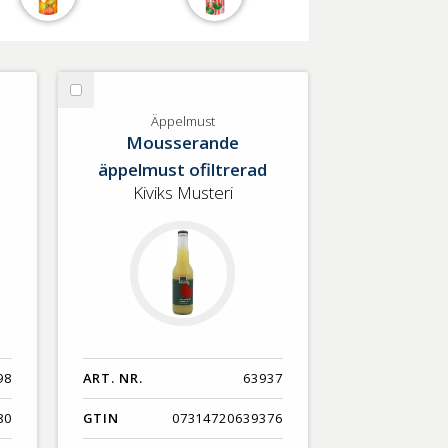
Välj
Äppelmust
Äppelmust
Mousserande
äppelmust ofiltrerad
Kiviks Musteri
98
ART. NR.
63937
80
GTIN
07314720639376