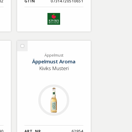
02
GTIN
07314720510651
Välj
Äppelmust
Äppelmust
Äppelmust Aroma
Kiviks Musteri
90
ART. NR.
62954