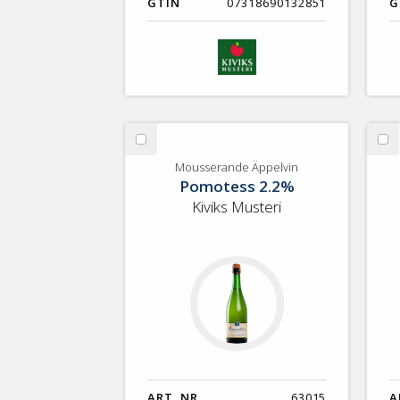
GTIN
07318690132851
G
Välj
Vä
Mousserande
Ci
Mousserande Äppelvin
Pomotess 2.2%
Äppelvin
Kiviks Musteri
ART. NR.
63015
A