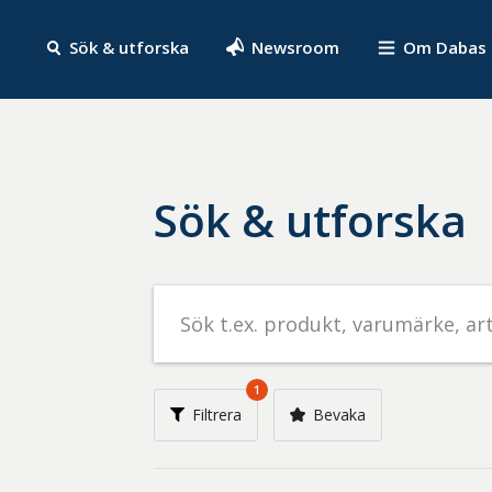
Sök & utforska
Newsroom
Om Dabas
Sök & utforska
Sök
efter
livsmedel
på
1
t.ex.
Filtrera
Bevaka
produkt,
varumärke,
artikelnummer,
företag
eller