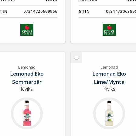
TIN
07314720609966
GTIN
073147206389
lj
Välj
monad
Lemonad
Lemonad
Lemonad
Lemonad Eko
Lemonad Eko
Sommarbär
Lime/Mynta
Kiviks
Kiviks