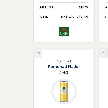
ART. NR.
71405
A
GTIN
07314720714059
G
Välj
Vä
Pomonad
Kr
Pomonad
Pomonad Fläder
Kiviks