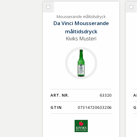
GTIN
Välj
Vä
Mousserande
Ju
Mousserande måltidsdryck
Da Vinci Mousserande
måltidsdryck
måltidsdryck
Kiviks Musteri
ART. NR.
63320
A
GTIN
07314720633206
G