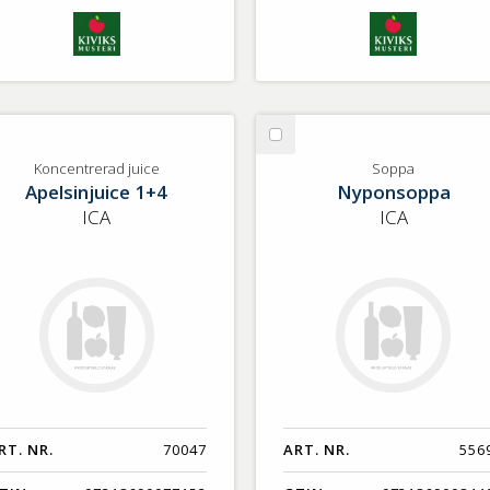
lj
Välj
ncentrerad
Soppa
Koncentrerad juice
Soppa
Apelsinjuice 1+4
Nyponsoppa
ice
ICA
ICA
RT. NR.
70047
ART. NR.
556