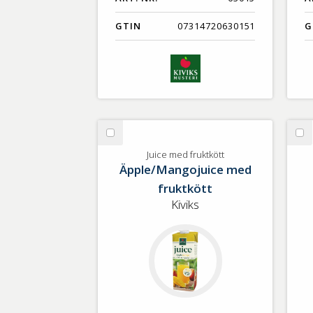
GTIN
07314720630151
G
Välj
Vä
Juice
Le
Juice med fruktkött
Äpple/Mangojuice med
med
fruktkött
fruktkött
Kiviks