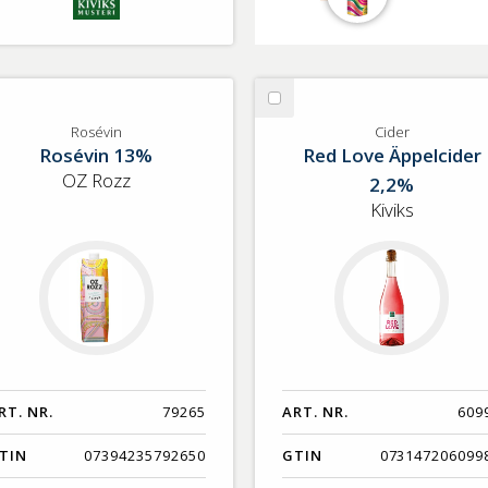
lj
Välj
sévin
Cider
Rosévin
Cider
Rosévin 13%
Red Love Äppelcider
OZ Rozz
2,2%
Kiviks
RT. NR.
79265
ART. NR.
609
TIN
07394235792650
GTIN
073147206099