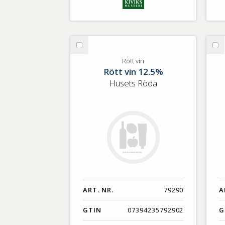
Välj
Vä
Rött
Ro
Rött vin
Rött vin 12.5%
vin
Husets Röda
ART. NR.
79290
A
GTIN
07394235792902
G