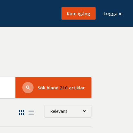
Kom igång
Logga in
Sök bland
210
artiklar
Relevans
Relevans