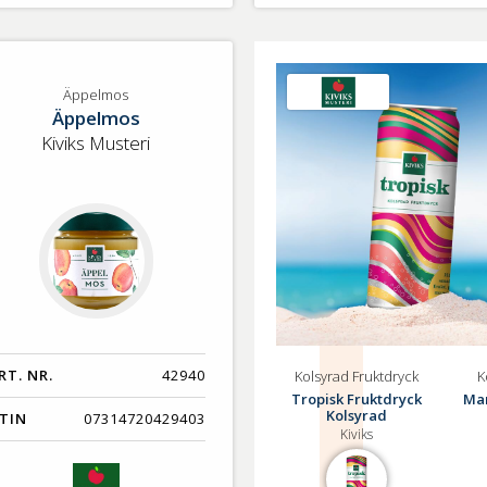
lj
pelmos
Äppelmos
Äppelmos
Kiviks Musteri
RT. NR.
42940
Kolsyrad Fruktdryck
K
Tropisk Fruktdryck
Ma
Kolsyrad
TIN
07314720429403
Kiviks