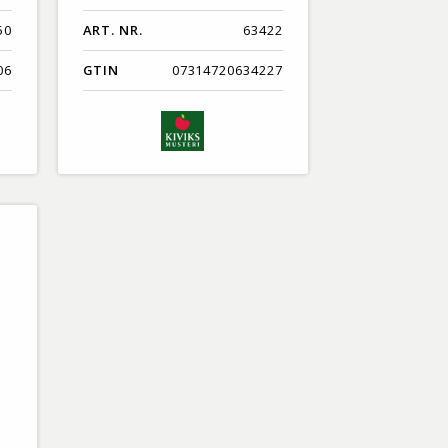
50
ART. NR.
63422
06
GTIN
07314720634227