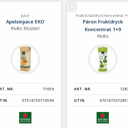
lj
Välj
ice
Frukt
Juice
Frukt & bärdryck Koncentrat 1
Apelsinjuice EKO
Päron Fruktdryck
&
bärdryck
Kiviks Musteri
Koncentrat 1+9
Koncentrat
Kiviks
1+9
RT. NR.
71059
ART. NR.
728
TIN
07314720710594
GTIN
073147207283