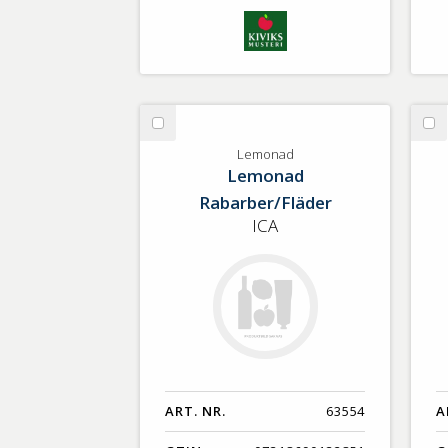
Välj
Vä
Lemonad
Ko
Lemonad
Lemonad
ju
Rabarber/Fläder
ICA
ART. NR.
63554
A