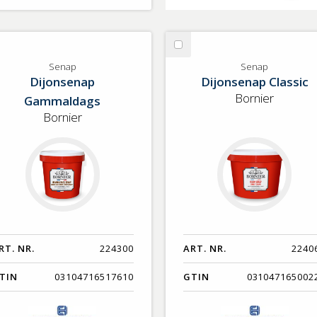
lj
Välj
nap
Senap
Senap
Senap
Dijonsenap
Dijonsenap Classic
Bornier
Gammaldags
Bornier
RT. NR.
224300
ART. NR.
2240
TIN
03104716517610
GTIN
031047165002