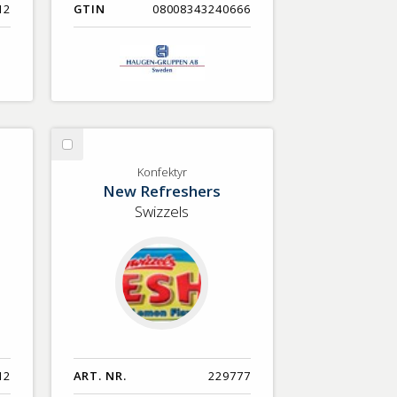
12
GTIN
08008343240666
Välj
Konfektyr
Konfektyr
New Refreshers
Swizzels
12
ART. NR.
229777