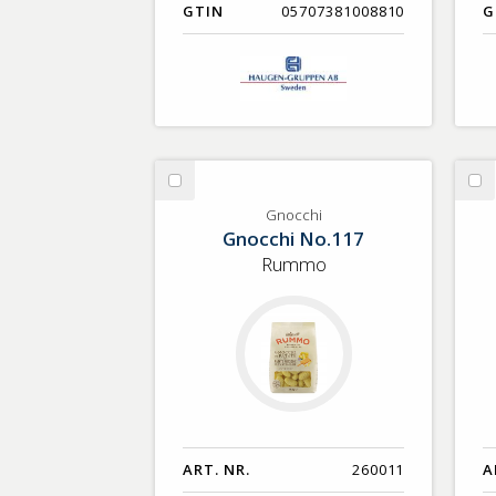
GTIN
05707381008810
G
Välj
Vä
Gnocchi
Pa
Gnocchi
Gnocchi No.117
Rummo
ART. NR.
260011
A