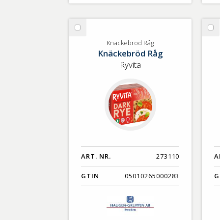
Välj
Vä
Knäckebröd
Ko
Knäckebröd Råg
Knäckebröd Råg
Råg
Ryvita
ART. NR.
273110
A
GTIN
05010265000283
G