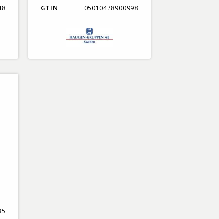
48
GTIN
05010478900998
35