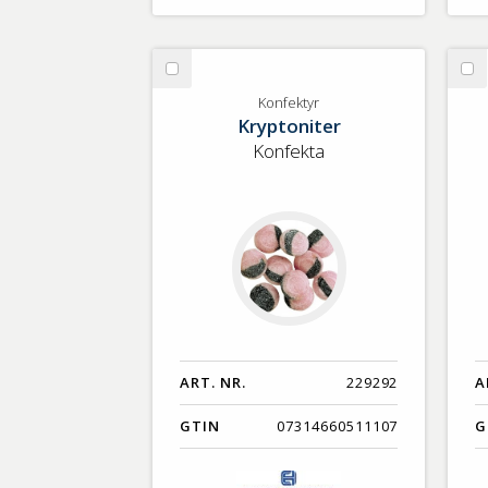
Välj
Vä
Konfektyr
Se
Konfektyr
Kryptoniter
Konfekta
ART. NR.
229292
A
GTIN
07314660511107
G