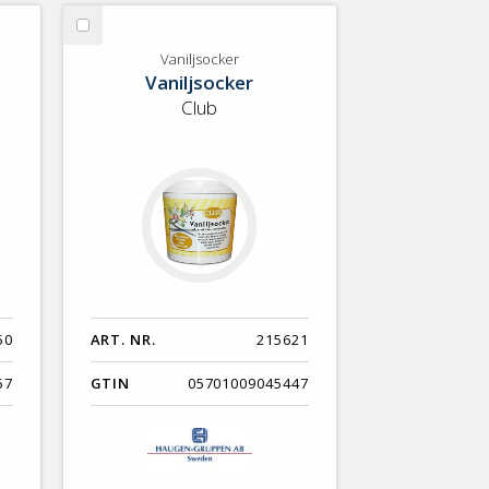
Nyaste
Välj
Benämning A-Ö
Vaniljsocker
Vaniljsocker
Vaniljsocker
Varumärken A-Ö
Club
Artikelnummer
GTIN
Med bild först
50
ART. NR.
215621
57
GTIN
05701009045447