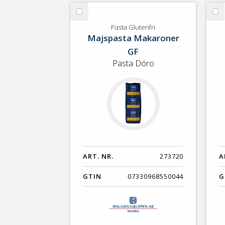
GTIN
Välj
Vä
Pasta
Sv
Pasta Glutenfri
Majspasta Makaroner
Glutenfri
Te
GF
Pasta Dóro
ART. NR.
273720
A
GTIN
07330968550044
G