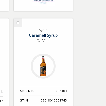
Välj
Syrup
Syrup
h
Caramell Syrup
Da Vinci
ART. NR.
282303
-k
GTIN
05018010001745
87