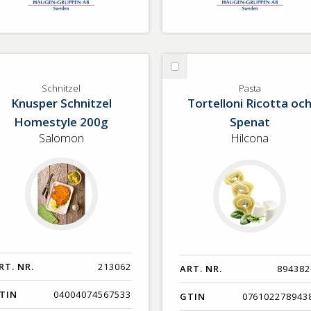
lj
Välj
hnitzel
Pasta
Schnitzel
Pasta
Knusper Schnitzel
Tortelloni Ricotta oc
Homestyle 200g
Spenat
Salomon
Hilcona
RT. NR.
213062
ART. NR.
894382
TIN
04004074567533
GTIN
076102278943