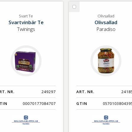
lj
Välj
art
Olivsallad
Svart Te
Olivsallad
Svartvinbär Te
Olivsallad
Twinings
Paradiso
RT. NR.
249297
ART. NR.
2418
TIN
00070177084707
GTIN
057010380439