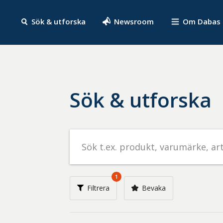
Sök & utforska
Newsroom
Om Dabas
Sök & utforska
Sök
efter
livsmedel
på
1
t.ex.
Filtrera
Bevaka
produkt,
varumärke,
artikelnummer,
företag
eller