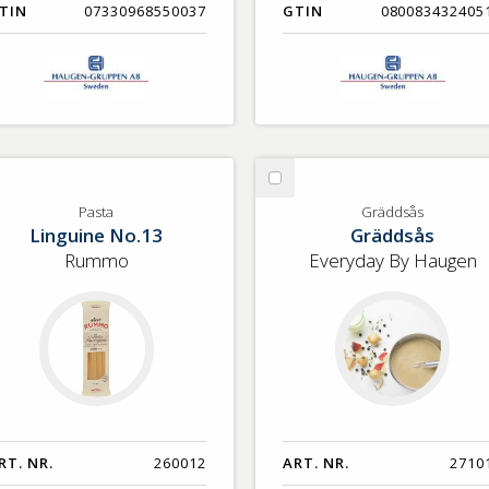
TIN
07330968550037
GTIN
080083432405
lj
Välj
sta
Gräddsås
Pasta
Gräddsås
Linguine No.13
Gräddsås
Rummo
Everyday By Haugen
RT. NR.
260012
ART. NR.
2710