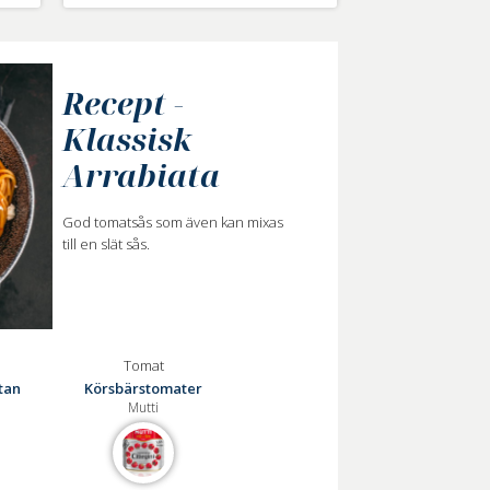
Recept -
Klassisk
Arrabiata
God tomatsås som även kan mixas
till en slät sås.
Tomat
tan
Körsbärstomater
Mutti