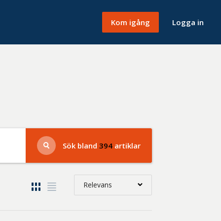
Kom igång
Logga in
Sök bland
394
artiklar
Relevans
Relevans