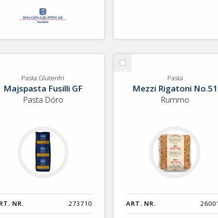
lj
Välj
sta
Pasta
Pasta Glutenfri
Pasta
Majspasta Fusilli GF
Mezzi Rigatoni No.51
utenfri
Pasta Dóro
Rummo
RT. NR.
273710
ART. NR.
2600