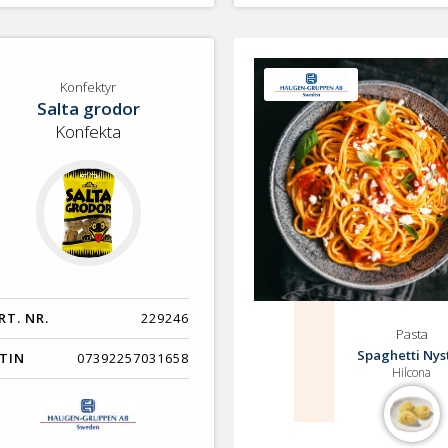
lj
nfektyr
Konfektyr
Salta grodor
Konfekta
RT. NR.
229246
Pasta
Spaghetti Nys
TIN
07392257031658
Hilcona