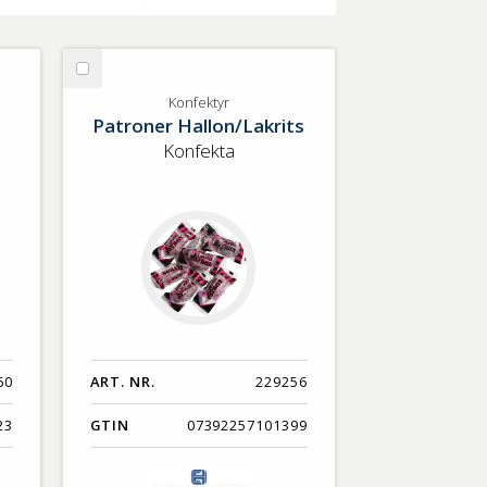
Välj
Konfektyr
Konfektyr
Patroner Hallon/Lakrits
Konfekta
60
ART. NR.
229256
23
GTIN
07392257101399