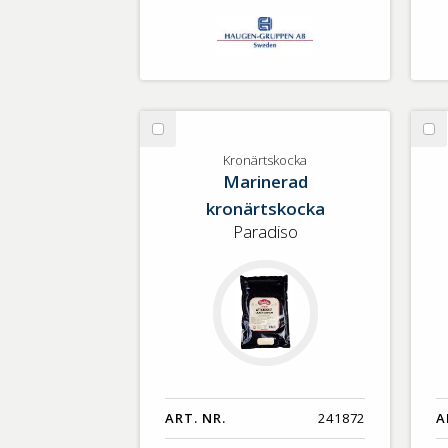
Välj
Vä
Kronärtskocka
Pa
Kronärtskocka
Marinerad
Gl
kronärtskocka
Paradiso
ART. NR.
241872
A