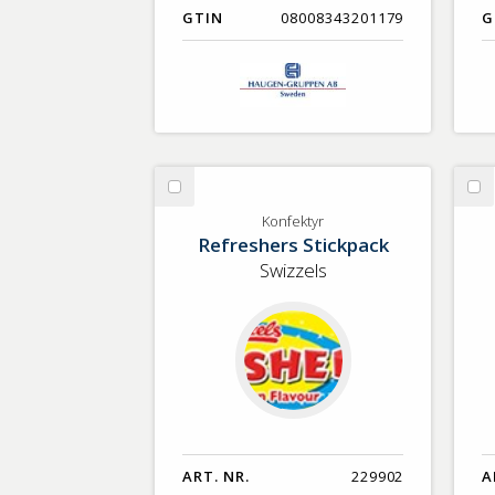
GTIN
08008343201179
G
Välj
Vä
Konfektyr
BB
Konfektyr
Refreshers Stickpack
Sa
Swizzels
ART. NR.
229902
A