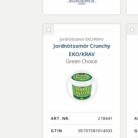
Välj
Vä
Jordnötssmör
Sc
Jordnötssmör EKO/KRAV
Jordnötssmör Crunchy
EKO/KRAV
EKO/KRAV
Green Choice
ART. NR.
218441
A
GTIN
05707381014033
G