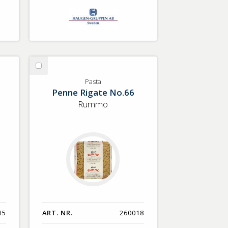
Välj
Pasta
Pasta
Penne Rigate No.66
Rummo
15
ART. NR.
260018