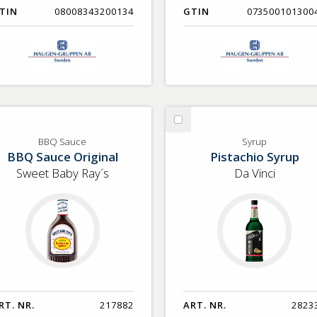
TIN
08008343200134
GTIN
073500101300
lj
Välj
Q
Syrup
BBQ Sauce
Syrup
BBQ Sauce Original
Pistachio Syrup
uce
Sweet Baby Ray´s
Da Vinci
RT. NR.
217882
ART. NR.
2823