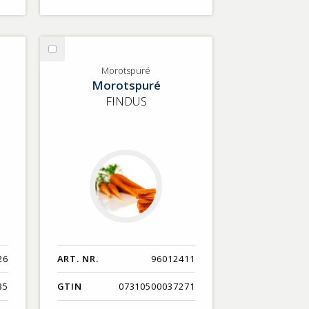
Välj
Morotspuré
Morotspuré
Morotspuré
FINDUS
26
ART. NR.
96012411
35
GTIN
07310500037271