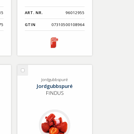
15
ART. NR.
96012955
75
GTIN
07310500108964
Välj
Jordgubbspuré
Jordgubbspuré
Jordgubbspuré
FINDUS