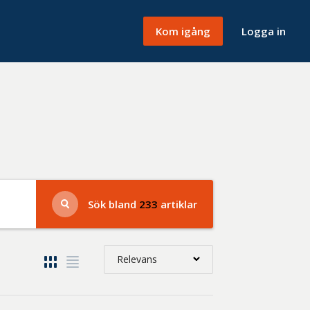
Kom igång
Logga in
Sök bland
233
artiklar
Relevans
Relevans