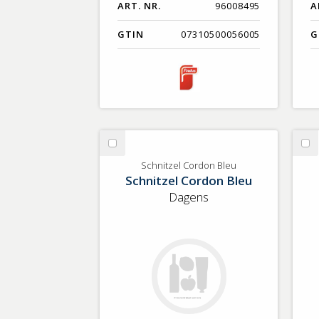
ART. NR.
96008495
A
GTIN
07310500056005
G
Välj
Vä
Schnitzel
Li
Schnitzel Cordon Bleu
Schnitzel Cordon Bleu
Cordon
bo
Bleu
Dagens