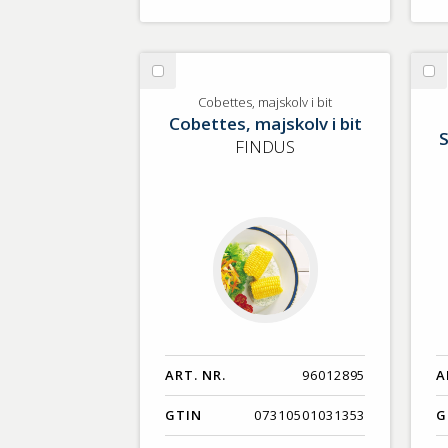
Välj
Vä
Cobettes,
Sv
Cobettes, majskolv i bit
Cobettes, majskolv i bit
majskolv
Pa
S
i
pi
FINDUS
bit
Ga
ART. NR.
96012895
A
GTIN
07310501031353
G