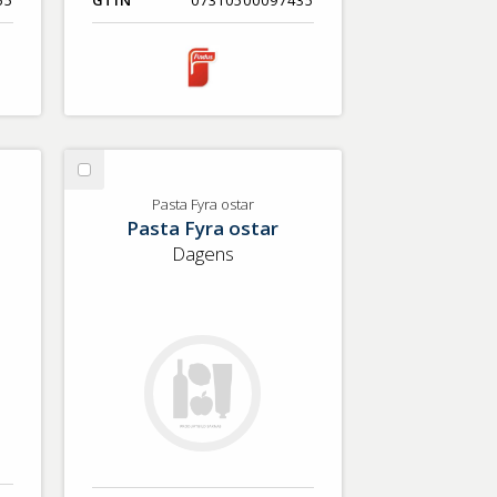
55
GTIN
07310500097435
Välj
Pasta
Pasta Fyra ostar
Pasta Fyra ostar
Fyra
ostar
Dagens