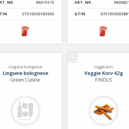
RT. NR.
96015515
ART. NR.
960082
TIN
07310500183695
GTIN
073105000388
lj
Välj
nguine
Veggie
Linguine bolognese
Veggie korv
Linguine bolognese
Veggie Korv 42g
lognese
korv
Green Cuisine
FINDUS