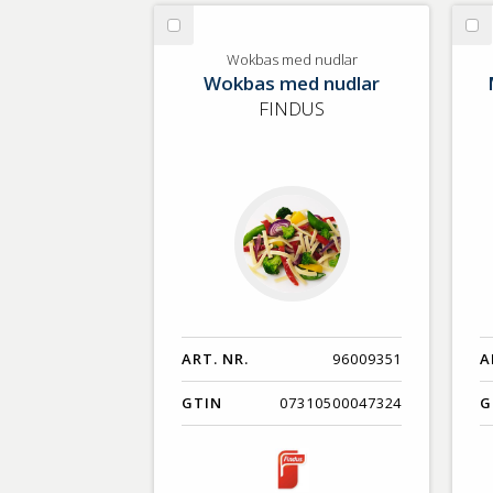
GTIN
Välj
Vä
Wokbas
Mo
Wokbas med nudlar
Wokbas med nudlar
med
ek
nudlar
FINDUS
ART. NR.
96009351
A
GTIN
07310500047324
G