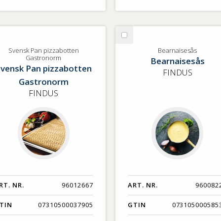
lj
Välj
ensk
Bearnaisesås
Svensk Pan pizzabotten
Bearnaisesås
Gastronorm
Bearnaisesås
n
vensk Pan pizzabotten
zzabotten
FINDUS
Gastronorm
stronorm
FINDUS
RT. NR.
96012667
ART. NR.
960082
TIN
07310500037905
GTIN
073105000585