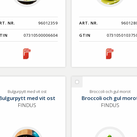
RT. NR.
96012359
ART. NR.
960128
TIN
07310500006604
GTIN
073105010375
lj
Välj
lgurpytt
Broccoli
Bulgurpytt med vit ost
Broccoli och gul morot
Bulgurpytt med vit ost
Broccoli och gul moro
ed
och
gul
FINDUS
FINDUS
t
morot