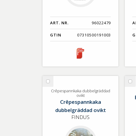
ART. NR.
96022479
A
GTIN
07310500191003
G
Välj
Vä
Crêpespannkaka
Bu
Crêpespannkaka dubbelgräddad
ovikt
dubbelgräddad
m
Crêpespannkaka
ovikt
vit
dubbelgräddad ovikt
os
FINDUS