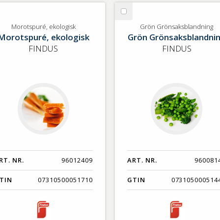
lj
Välj
rotspuré,
Grön
Morotspuré, ekologisk
Grön Grönsaksblandning
Morotspuré, ekologisk
Grön Grönsaksblandni
ologisk
Grönsaksblandning
FINDUS
FINDUS
RT. NR.
96012409
ART. NR.
960081
TIN
07310500051710
GTIN
073105000514