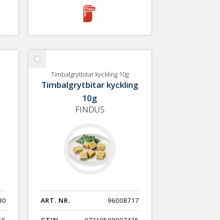
Välj
Timbalgrytbitar
Timbalgrytbitar kyckling 10g
Timbalgrytbitar kyckling
kyckling
10g
10g
FINDUS
80
ART. NR.
96008717