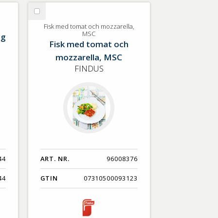
Nyaste
Välj
Benämning A-Ö
Fisk
Fisk med tomat och mozzarella,
MSC
ng
med
Fisk med tomat och
Varumärken A-Ö
tomat
mozzarella, MSC
och
Artikelnummer
mozzarella,
FINDUS
MSC
GTIN
Med bild först
44
ART. NR.
96008376
44
GTIN
07310500093123