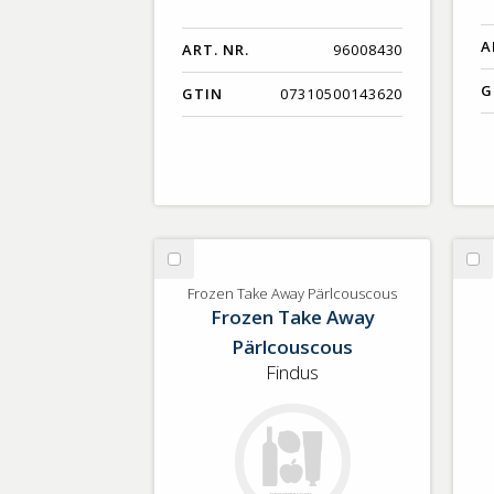
A
ART. NR.
96008430
G
GTIN
07310500143620
Välj
Vä
Frozen
Se
Frozen Take Away Pärlcouscous
Frozen Take Away
Take
58
Away
Pärlcouscous
Pärlcouscous
Findus