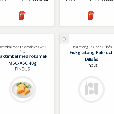
TIN
07310500034164
GTIN
073105000800
lj
Välj
xtimbal
Fiskgratäng
axtimbal med röksmak MSC/ASC
Fiskgratäng Räk- och Dillsås
40g
Fiskgratäng Räk- och
ed
Räk-
axtimbal med röksmak
ksmak
och
Dillsås
MSC/ASC 40g
C/ASC
Dillsås
Findus
g
FINDUS