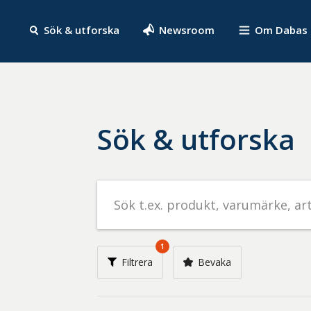
Sök & utforska
Newsroom
Om Dabas
Sök & utforska
Sök
efter
livsmedel
på
1
t.ex.
Filtrera
Bevaka
produkt,
varumärke,
artikelnummer,
företag
eller