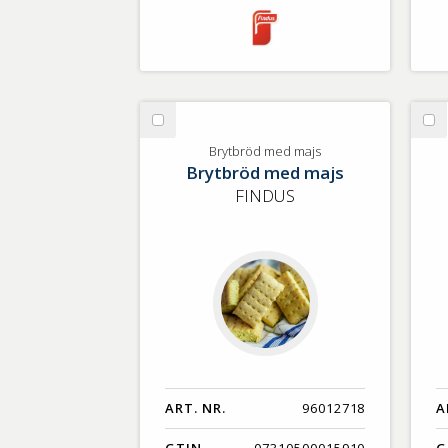
Välj
Vä
Brytbröd
Ro
Brytbröd med majs
Brytbröd med majs
med
majs
FINDUS
ART. NR.
96012718
A