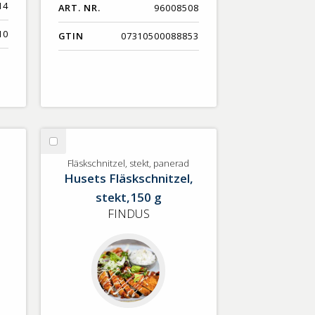
14
ART. NR.
96008508
10
GTIN
07310500088853
Välj
Fläskschnitzel,
Fläskschnitzel, stekt, panerad
Husets Fläskschnitzel,
stekt,
panerad
stekt,150 g
FINDUS