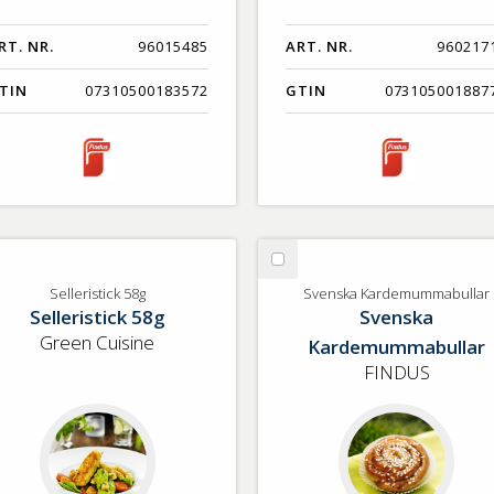
RT. NR.
96015485
ART. NR.
960217
TIN
07310500183572
GTIN
073105001887
lj
Välj
lleristick
Svenska
Selleristick 58g
Svenska Kardemummabullar
Selleristick 58g
Svenska
g
Kardemummabullar
Green Cuisine
Kardemummabullar
FINDUS