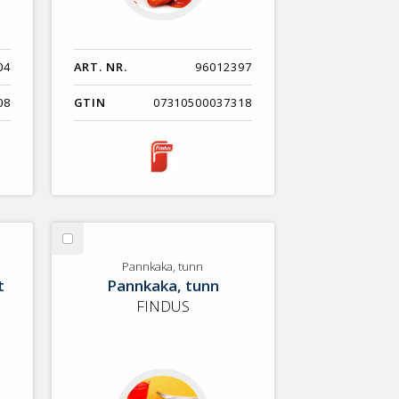
04
ART. NR.
96012397
08
GTIN
07310500037318
Välj
Pannkaka,
Pannkaka, tunn
t
Pannkaka, tunn
tunn
FINDUS