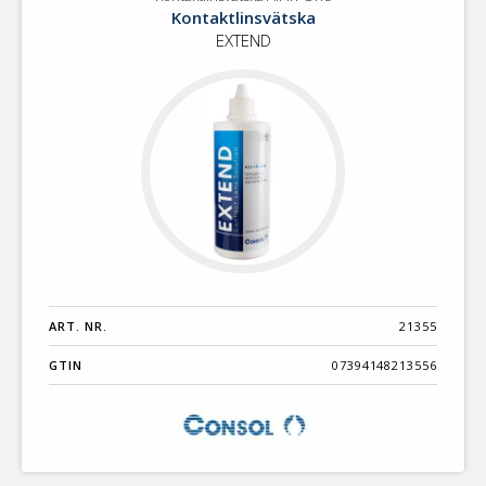
Kontaktlinsvätska
Benämning A-
Kontaktlinsvätska
All-
Ö
EXTEND
In-
One
Varumärken A-
Ö
Artikelnummer
GTIN
Med bild först
ART. NR.
21355
GTIN
07394148213556