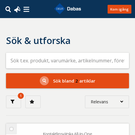
Kom igång
Sök & utforska
Sök
efter
livsmedel
på
t.ex.
produkt,
Sök bland
2
artiklar
varumärke,
artikelnummer,
företag
1
eller
Relevans
GTIN
Relevans
Nyaste
Välj
Kontaktlinsvätska All-In-One