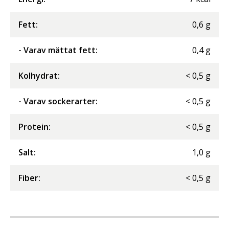
Fett
:
0,6
g
- Varav mättat fett
:
0,4
g
Kolhydrat
:
<
0,5
g
- Varav sockerarter
:
<
0,5
g
Protein
:
<
0,5
g
Salt
:
1,0
g
Fiber
:
<
0,5
g