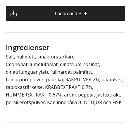
Ladda ned PDF
Ingredienser
Salt, palmfett, smakförstärkare
(mononatriumglutamat, dinatriuminosinat,
dinatriumguanylat), fullhärdat palmfett,
tomatpurépulver, paprika, RÄKPULVER 2%, lökpulver,
tapiokastärkelse, KRABBEXTRAKT 0,7%,
HUMMEREXTRAKT 0,67%, arom, peppar, jästextrakt,
persiljerotspulver. Kan innehålla BLÖTDJUR och FISK.