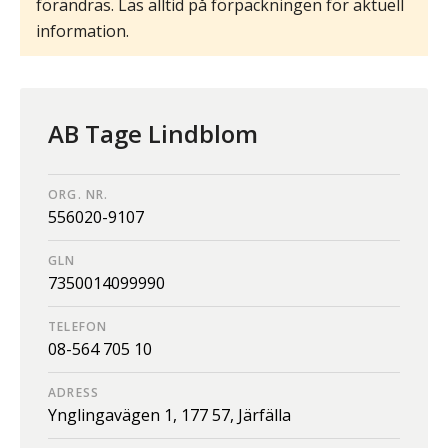
förändras. Läs alltid på förpackningen för aktuell
information.
AB Tage Lindblom
ORG. NR.
556020-9107
GLN
7350014099990
TELEFON
08-564 705 10
ADRESS
Ynglingavägen 1,
177 57,
Järfälla