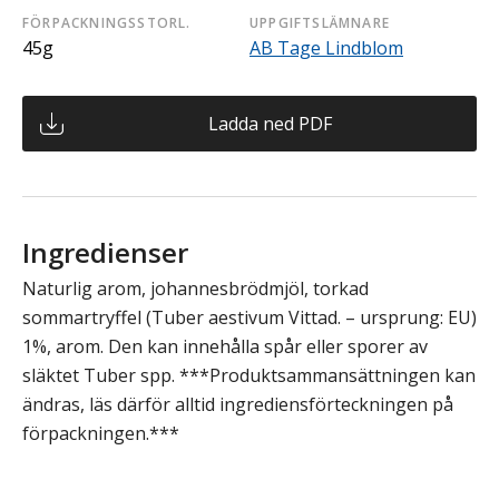
FÖRPACKNINGSSTORL.
UPPGIFTSLÄMNARE
45g
AB Tage Lindblom
Ladda ned PDF
Ingredienser
Naturlig arom, johannesbrödmjöl, torkad
sommartryffel (Tuber aestivum Vittad. – ursprung: EU)
1%, arom. Den kan innehålla spår eller sporer av
släktet Tuber spp. ***Produktsammansättningen kan
ändras, läs därför alltid ingrediensförteckningen på
förpackningen.***