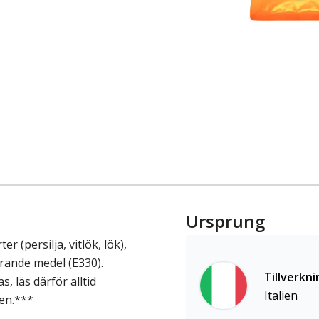
Ursprung
er (persilja, vitlök, lök),
rande medel (E330).
Tillverkni
 läs därför alltid
Italien
en.***