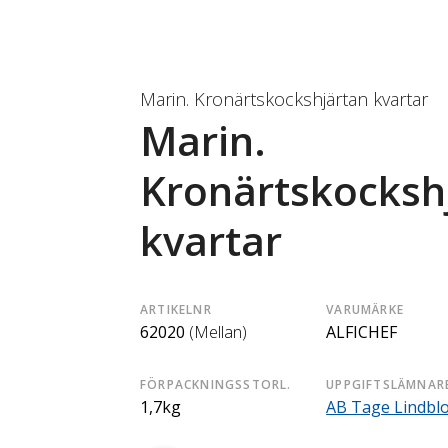
Marin. Kronärtskockshjärtan kvartar
Marin.
Kronärtskocksh
kvartar
ARTIKELNR
VARUMÄRKE
62020
(Mellan)
ALFICHEF
FÖRPACKNINGSSTORL.
UPPGIFTSLÄMNAR
1,7kg
AB Tage Lindbl