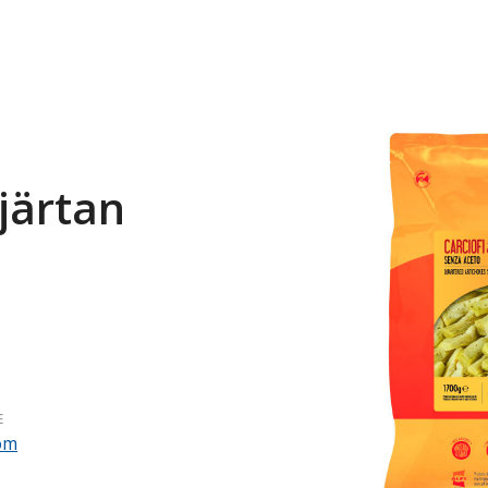
järtan
E
om