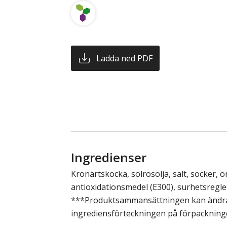
Ladda ned PDF
Ingredienser
Kronärtskocka, solrosolja, salt, socker, ört
antioxidationsmedel (E300), surhetsregle
***Produktsammansättningen kan ändras,
ingrediensförteckningen på förpackning