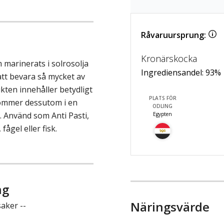
Råvaruursprung:
Kronärskocka
marinerats i solrosolja
Ingrediensandel:
93
%
 att bevara så mycket av
kten innehåller betydligt
PLATS FÖR
kommer dessutom i en
ODLING
. Använd som Anti Pasti,
Egypten
 fågel eller fisk.
ng
Näringsvärde
aker --