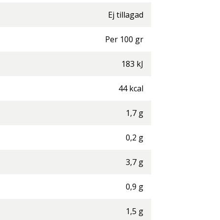
Ej tillagad
Per
100
gr
183
kJ
44
kcal
1,7
g
0,2
g
3,7
g
0,9
g
1,5
g