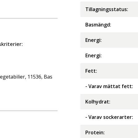
Tillagningsstatus:
Basmängd:
Energi
:
riterier:
Energi
:
Fett
:
getabilier, 11536, Bas
- Varav mättat fett
:
Kolhydrat
:
- Varav sockerarter
:
Protein
: