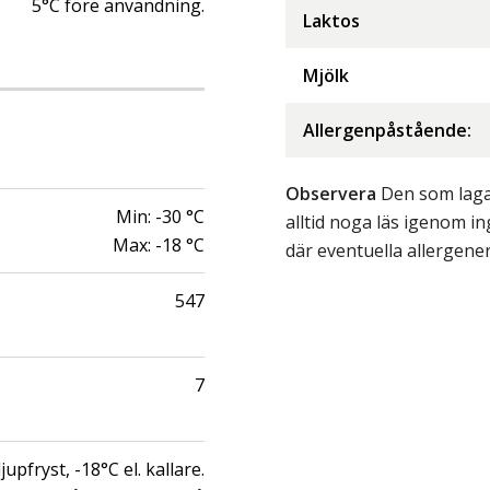
5°C före användning.
Laktos
Mjölk
Allergenpåstående:
Observera
Den som lagar
Min:
-30
°C
alltid noga läs igenom 
Max:
-18
°C
där eventuella allergene
547
7
upfryst, -18°C el. kallare.