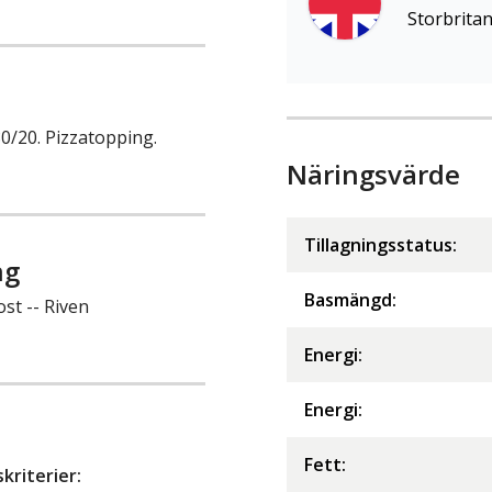
Storbrita
80/20. Pizzatopping.
Näringsvärde
Tillagningsstatus:
ng
Basmängd:
ost -- Riven
Energi
:
Energi
:
Fett
:
riterier: