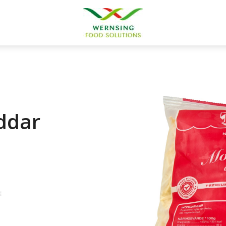
ddar
E