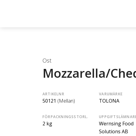
Ost
Mozzarella/Che
ARTIKELNR
VARUMÄRKE
50121
(Mellan)
TOLONA
FÖRPACKNINGSSTORL.
UPPGIFTSLÄMNAR
2 kg
Wernsing Food
Solutions AB