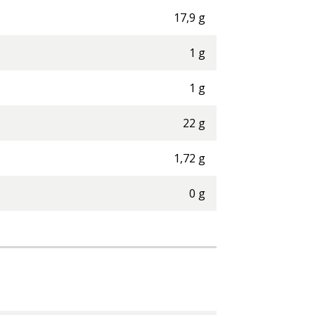
17,9
g
1
g
1
g
22
g
1,72
g
0
g