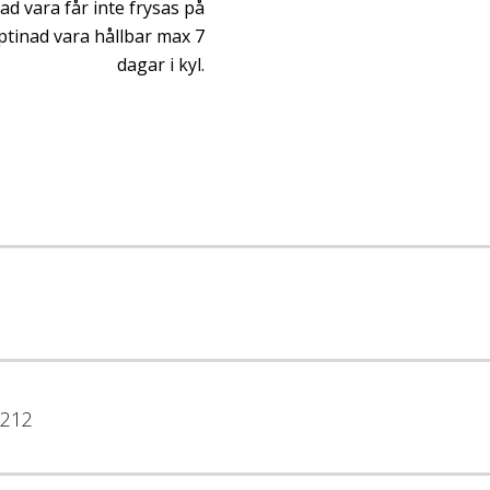
ad vara får inte frysas på
ptinad vara hållbar max 7
dagar i kyl.
212