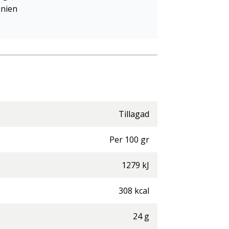
nnien
Tillagad
Per
100
gr
1279
kJ
308
kcal
24
g