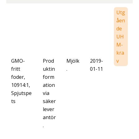
Utg
åen
de
UH
M-
kra
GMO-
Prod
Mjölk
2019-
v
fritt
uktin
.
01-11
foder,
form
10914:1,
ation
Spjutspe
via
ts
säker
lever
antör
.