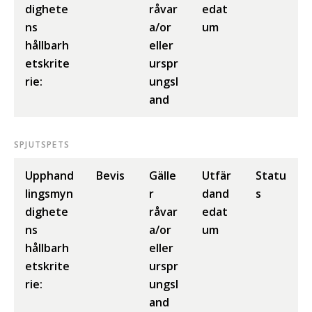
dighete
råvar
edat
ns
a/or
um
hållbarh
eller
etskrite
urspr
rie:
ungsl
and
SPJUTSPETS
Upphand
Bevis
Gälle
Utfär
Statu
lingsmyn
r
dand
s
dighete
råvar
edat
ns
a/or
um
hållbarh
eller
etskrite
urspr
rie:
ungsl
and