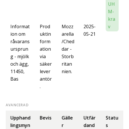
UH
M-
kra
Informat
Prod
Mozz
2025-
v
ion om
uktin
arella
05-21
råvarans
form
/Ched
ursprun
ation
dar -
g - mjölk
via
Storb
och ägg,
säker
ritan
11450,
lever
nien.
Bas
antör
.
AVANCERAD
Upphand
Bevis
Gälle
Utfär
Statu
lingsmyn
r
dand
s