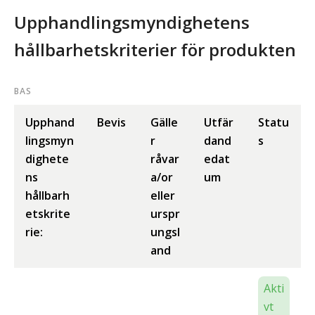
Upphandlingsmyndighetens
hållbarhetskriterier för produkten
BAS
Upphand
Bevis
Gälle
Utfär
Statu
lingsmyn
r
dand
s
dighete
råvar
edat
ns
a/or
um
hållbarh
eller
etskrite
urspr
rie:
ungsl
and
Akti
vt