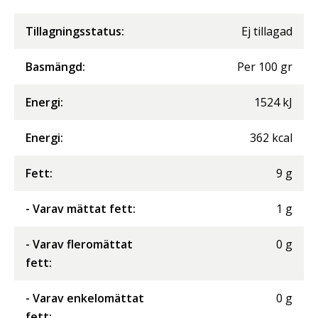
Tillagningsstatus:
Ej tillagad
Basmängd:
Per
100
gr
Energi
:
1524
kJ
Energi
:
362
kcal
Fett
:
9
g
- Varav mättat fett
:
1
g
- Varav fleromättat
0
g
fett
:
- Varav enkelomättat
0
g
fett
: