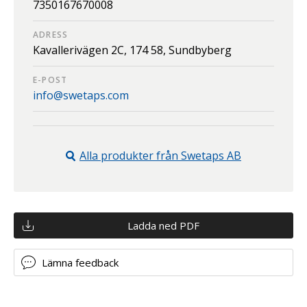
7350167670008
ADRESS
Kavallerivägen 2C,
174 58,
Sundbyberg
E-POST
info@swetaps.com
Alla produkter från
Swetaps AB
Ladda ned PDF
Lämna feedback