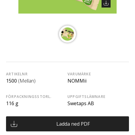
ARTIKELNR
VARUMÄRKE
1500
(Mellan)
NOMMii
FÖRPACKNINGSSTORL.
UPPGIFTSLÄMNARE
116 g
Swetaps AB
Ladda ned PDF