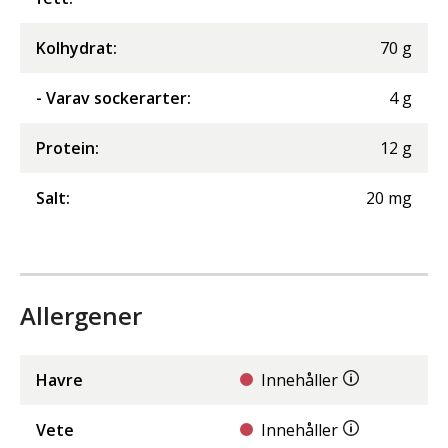
Kolhydrat
:
70
g
- Varav sockerarter
:
4
g
Protein
:
12
g
Salt
:
20
mg
Allergener
Havre
Innehåller
Vete
Innehåller