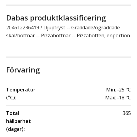
Dabas produktklassificering
204612236419 / Djupfryst -- Gräddade/ogräddade
skal/bottnar -- Pizzabottnar -- Pizzabotten, enportion
Förvaring
Temperatur
Min:
-25
°C
(°C):
Max:
-18
°C
Total
365
hållbarhet
(dagar):