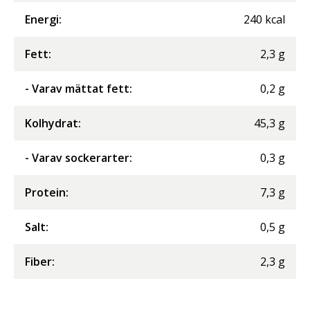
Energi
:
240
kcal
Fett
:
2,3
g
- Varav mättat fett
:
0,2
g
Kolhydrat
:
45,3
g
- Varav sockerarter
:
0,3
g
Protein
:
7,3
g
Salt
:
0,5
g
Fiber
:
2,3
g