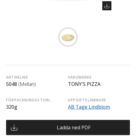
ARTIKELNR
VARUMÄRKE
5048
(Mellan)
TONY'S PIZZA
FÖRPACKNINGSSTORL.
UPPGIFTSLÄMNARE
320g
AB Tage Lindblom
Ladda ned PDF