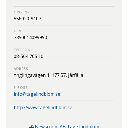
ORG. NR.
556020-9107
GLN
7350014099990
TELEFON
08-564 705 10
ADRESS
Ynglingavägen 1,
177 57,
Järfälla
E-POST
info@tagelindblom.se
http://www.tagelindblom.se
Newsroom
AB Tage Lindblom