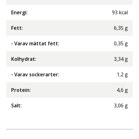
Energi
:
93
kcal
Fett
:
6,35
g
- Varav mättat fett
:
0,35
g
Kolhydrat
:
3,34
g
- Varav sockerarter
:
1,2
g
Protein
:
4,6
g
Salt
:
3,06
g