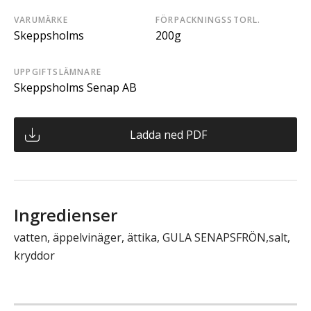
VARUMÄRKE
FÖRPACKNINGSSTORL.
Skeppsholms
200g
UPPGIFTSLÄMNARE
Skeppsholms Senap AB
Ladda ned PDF
Ingredienser
vatten, äppelvinäger, ättika, GULA SENAPSFRÖN,salt,
kryddor