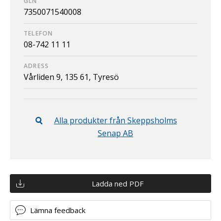
GLN
7350071540008
TELEFON
08-742 11 11
ADRESS
Vårliden 9,
135 61,
Tyresö
Alla produkter från
Skeppsholms
Senap AB
Ladda ned PDF
Lämna feedback