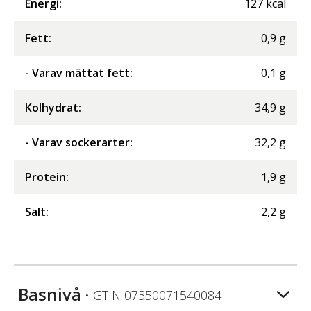
Energi
:
127
kcal
Fett
:
0,9
g
- Varav mättat fett
:
0,1
g
Kolhydrat
:
34,9
g
- Varav sockerarter
:
32,2
g
Protein
:
1,9
g
Salt
:
2,2
g
Basnivå
• GTIN
07350071540084