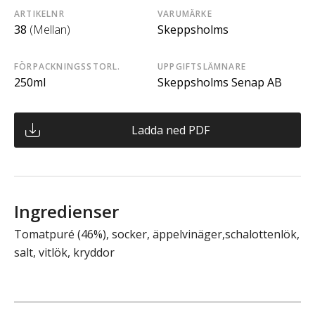
ARTIKELNR
VARUMÄRKE
38
(Mellan)
Skeppsholms
FÖRPACKNINGSSTORL.
UPPGIFTSLÄMNARE
250ml
Skeppsholms Senap AB
Ladda ned PDF
Ingredienser
Tomatpuré (46%), socker, äppelvinäger,schalottenlök,
salt, vitlök, kryddor