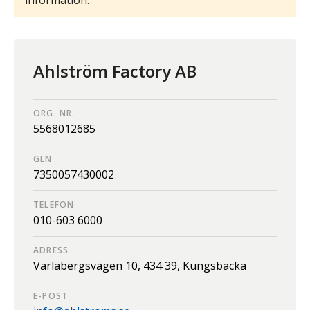
Ahlström Factory AB
ORG. NR.
5568012685
GLN
7350057430002
TELEFON
010-603 6000
ADRESS
Varlabergsvägen 10,
434 39,
Kungsbacka
E-POST