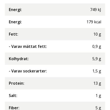
Energi
:
749
kJ
Energi
:
179
kcal
Fett
:
10
g
- Varav mättat fett
:
0,9
g
Kolhydrat
:
5,9
g
- Varav sockerarter
:
1,5
g
Protein
:
13
g
Salt
:
1
g
Fiber
:
5
g