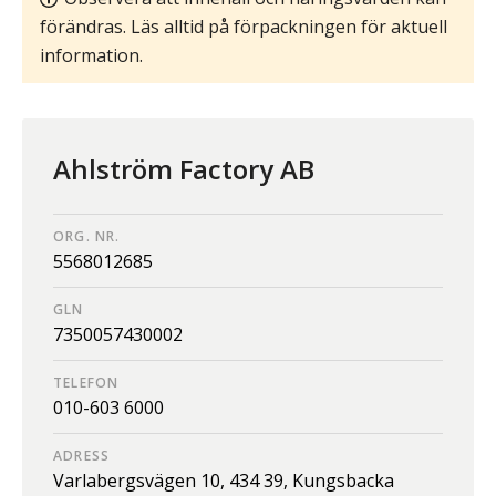
förändras. Läs alltid på förpackningen för aktuell
information.
Ahlström Factory AB
ORG. NR.
5568012685
GLN
7350057430002
TELEFON
010-603 6000
ADRESS
Varlabergsvägen 10,
434 39,
Kungsbacka