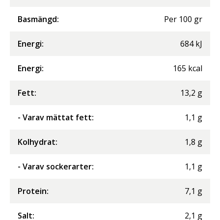
Basmängd:
Per
100
gr
Energi
:
684
kJ
Energi
:
165
kcal
Fett
:
13,2
g
- Varav mättat fett
:
1,1
g
Kolhydrat
:
1,8
g
- Varav sockerarter
:
1,1
g
Protein
:
7,1
g
Salt
:
2,1
g