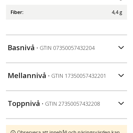
Fiber
:
4,4
g
Basnivå
• GTIN
07350057432204
Mellannivå
• GTIN
17350057432201
Toppnivå
• GTIN
27350057432208
Observera att innehåll och näringsvärden kan