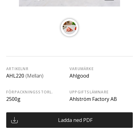
ARTIKELNR
VARUMÄRKE
AHL220
(Mellan)
Ahlgood
FÖRPACKNINGSSTORL.
UPPGIFTSLÄMNARE
2500g
Ahlström Factory AB
Ladda ned PDF