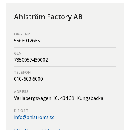
Ahlström Factory AB
ORG. NR.
5568012685
GLN
7350057430002
TELEFON
010-603 6000
ADRESS
Varlabergsvägen 10,
434 39,
Kungsbacka
E-POST
info@ahlstroms.se