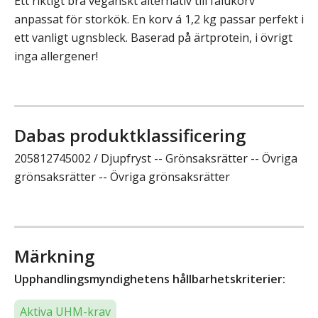
Ett riktigt bra veganskt alternativ till falukorv
anpassat för storkök. En korv á 1,2 kg passar perfekt i
ett vanligt ugnsbleck. Baserad på ärtprotein, i övrigt
inga allergener!
Dabas produktklassificering
205812745002 / Djupfryst -- Grönsaksrätter -- Övriga
grönsaksrätter -- Övriga grönsaksrätter
Märkning
Upphandlingsmyndighetens hållbarhetskriterier:
Aktiva UHM-krav