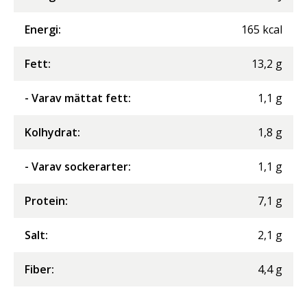
Energi
:
165
kcal
Fett
:
13,2
g
- Varav mättat fett
:
1,1
g
Kolhydrat
:
1,8
g
- Varav sockerarter
:
1,1
g
Protein
:
7,1
g
Salt
:
2,1
g
Fiber
:
4,4
g