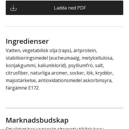
Ladda ned PDF
Ingredienser
Vatten, vegetabilisk olja (raps), ärtprotein,
stabiliseringsmedel (eucheumaalg, metylcellulosa,
konjakgummi, kaliumklorid), psylliumfrö, salt,
citrusfiber, naturliga aromer, socker, lök, kryddor,
majsstärkelse, antioxidationsmedel askorbinsyra,
färgämne E172.
Marknadsbudskap