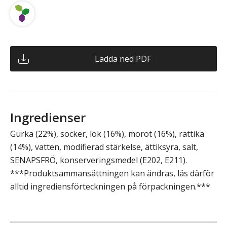
Ladda ned PDF
Ingredienser
Gurka (22%), socker, lök (16%), morot (16%), rättika
(14%), vatten, modifierad stärkelse, ättiksyra, salt,
SENAPSFRÖ, konserveringsmedel (E202, E211).
***Produktsammansättningen kan ändras, läs därför
alltid ingrediensförteckningen på förpackningen.***