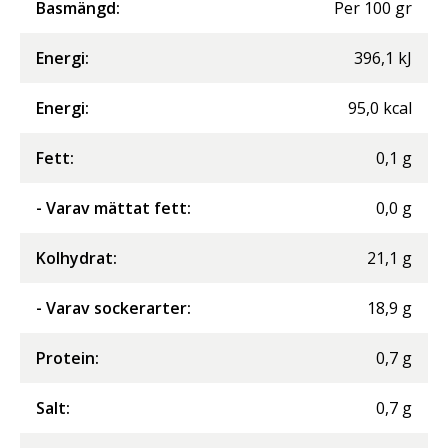
Basmängd:
Per
100
gr
Energi
:
396,1
kJ
Energi
:
95,0
kcal
Fett
:
0,1
g
- Varav mättat fett
:
0,0
g
Kolhydrat
:
21,1
g
- Varav sockerarter
:
18,9
g
Protein
:
0,7
g
Salt
:
0,7
g