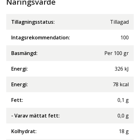
Näringsvärde
Tillagningsstatus:
Tillagad
Intagsrekommendation:
100
Basmängd:
Per
100
gr
Energi
:
326
kJ
Energi
:
78
kcal
Fett
:
0,1
g
- Varav mättat fett
:
0,0
g
Kolhydrat
:
18
g