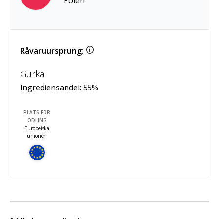
Polen
Råvaruursprung:
Gurka
Ingrediensandel:
55
%
PLATS FÖR
ODLING
Europeiska
unionen