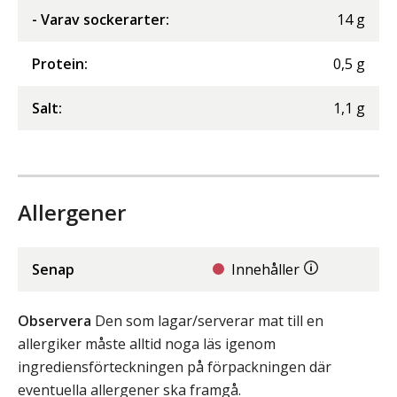
- Varav sockerarter
:
14
g
Protein
:
0,5
g
Salt
:
1,1
g
Allergener
Senap
Innehåller
Observera
Den som lagar/serverar mat till en
allergiker måste alltid noga läs igenom
ingrediensförteckningen på förpackningen där
eventuella allergener ska framgå.