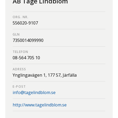
AB Tage Lindblom
ORG. NR.
556020-9107
GLN
7350014099990
TELEFON
08-564 705 10
ADRESS
Ynglingavägen 1,
177 57,
Järfälla
E-POST
info@tagelindblom.se
http://www.tagelindblom.se