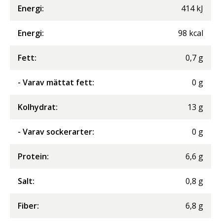
Energi
:
414
kJ
Energi
:
98
kcal
Fett
:
0,7
g
- Varav mättat fett
:
0
g
Kolhydrat
:
13
g
- Varav sockerarter
:
0
g
Protein
:
6,6
g
Salt
:
0,8
g
Fiber
:
6,8
g