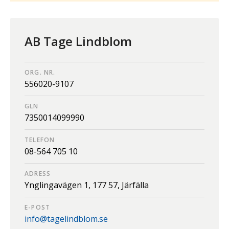
AB Tage Lindblom
ORG. NR.
556020-9107
GLN
7350014099990
TELEFON
08-564 705 10
ADRESS
Ynglingavägen 1,
177 57,
Järfälla
E-POST
info@tagelindblom.se