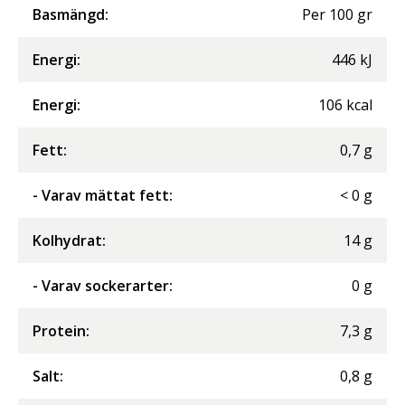
Basmängd:
Per
100
gr
Energi
:
446
kJ
Energi
:
106
kcal
Fett
:
0,7
g
- Varav mättat fett
:
<
0
g
Kolhydrat
:
14
g
- Varav sockerarter
:
0
g
Protein
:
7,3
g
Salt
:
0,8
g