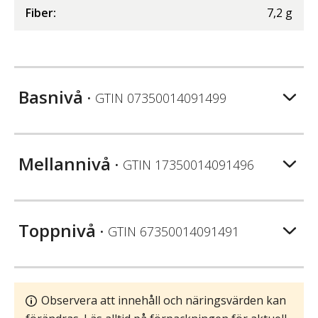
Fiber
:
7,2
g
Basnivå
• GTIN
07350014091499
Mellannivå
• GTIN
17350014091496
Toppnivå
• GTIN
67350014091491
Observera att innehåll och näringsvärden kan