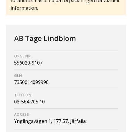
förändras. Läs alltid på förpackningen för aktuell
information.
AB Tage Lindblom
ORG. NR.
556020-9107
GLN
7350014099990
TELEFON
08-564 705 10
ADRESS
Ynglingavägen 1,
177 57,
Järfälla