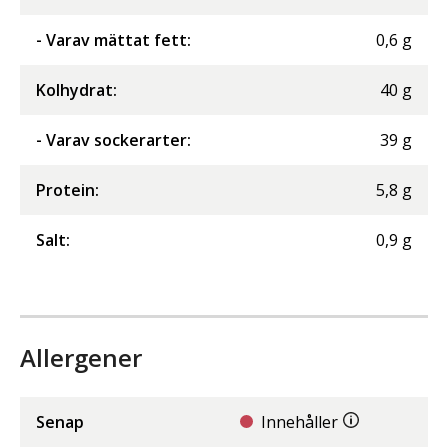
- Varav mättat fett
:
0,6
g
Kolhydrat
:
40
g
- Varav sockerarter
:
39
g
Protein
:
5,8
g
Salt
:
0,9
g
Allergener
Senap
Innehåller