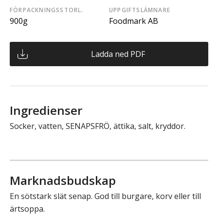
FÖRPACKNINGSSTORL.
UPPGIFTSLÄMNARE
900g
Foodmark AB
Ladda ned PDF
Ingredienser
Socker, vatten, SENAPSFRÖ, ättika, salt, kryddor.
Marknadsbudskap
En sötstark slät senap. God till burgare, korv eller till
ärtsoppa.