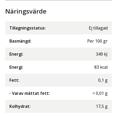
Näringsvärde
Tillagningsstatus:
Ej tillagad
Basmängd:
Per
100
gr
Energi
:
349
kJ
Energi
:
83
kcal
Fett
:
0,1
g
- Varav mättat fett
:
<
0,01
g
Kolhydrat
:
17,5
g