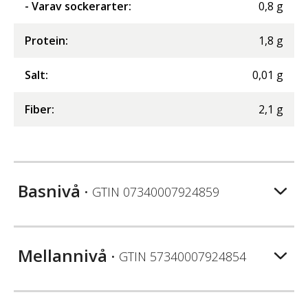
- Varav sockerarter
:
0,8
g
Protein
:
1,8
g
Salt
:
0,01
g
Fiber
:
2,1
g
Basnivå
• GTIN
07340007924859
Mellannivå
• GTIN
57340007924854