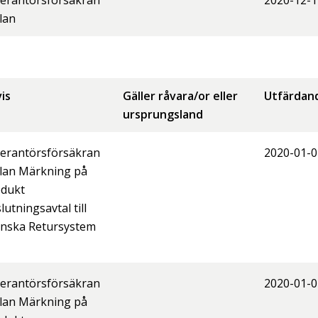
erantörsförsäkran
2020-12-1
lan
is
Gäller råvara/or eller
Utfärdan
ursprungsland
erantörsförsäkran
2020-01-0
lan Märkning på
odukt
lutningsavtal till
nska Retursystem
erantörsförsäkran
2020-01-0
lan Märkning på