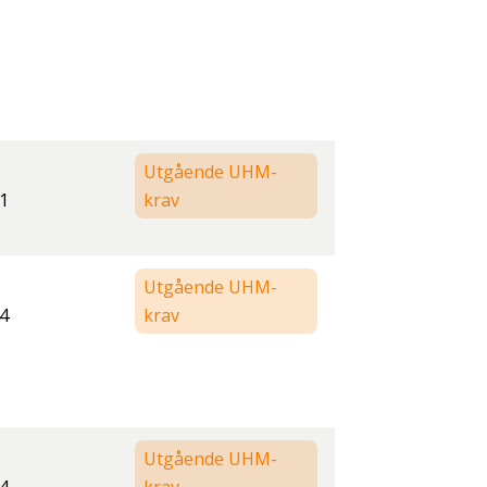
Utgående UHM-
1
krav
Utgående UHM-
4
krav
Utgående UHM-