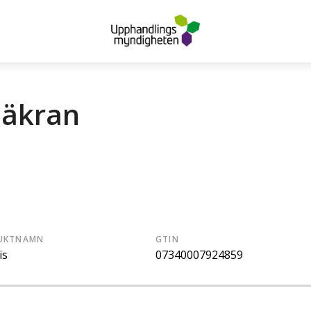
säkran
UKTNAMN
GTIN
is
07340007924859