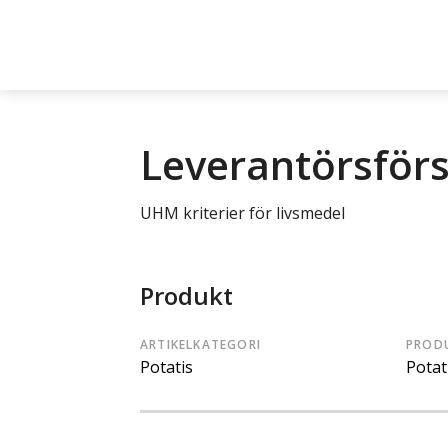
Leverantörsför
UHM kriterier för livsmedel
Produkt
ARTIKELKATEGORI
PROD
Potatis
Potat