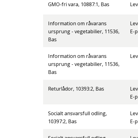
GMO-fri vara, 10887:1, Bas
Lev
Information om råvarans
Lev
ursprung - vegetabilier, 11536,
E-p
Bas
Information om råvarans
Lev
ursprung - vegetabilier, 11536,
Bas
Returlådor, 10393:2, Bas
Lev
E-p
Socialt ansvarsfull odling,
Lev
10397:2, Bas
E-p