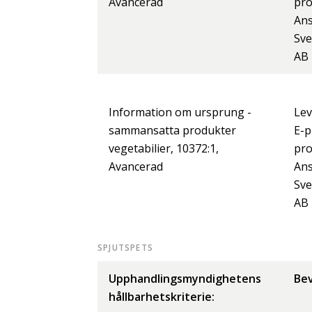
Avancerad
pr
Ans
Sve
AB
Information om ursprung -
Lev
sammansatta produkter
E-p
vegetabilier, 10372:1,
pr
Avancerad
Ans
Sve
AB
SPJUTSPETS
Upphandlingsmyndighetens
Bev
hållbarhetskriterie: