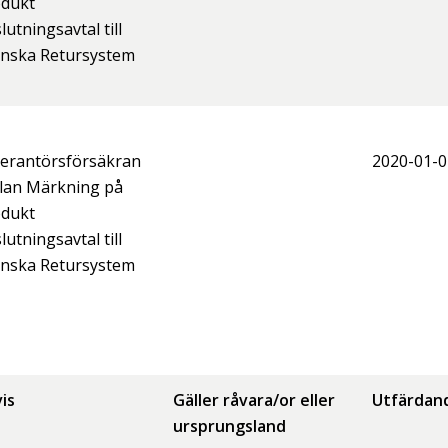
odukt
lutningsavtal till
nska Retursystem
erantörsförsäkran
2020-01-0
lan Märkning på
odukt
lutningsavtal till
nska Retursystem
is
Gäller råvara/or eller
Utfärdan
ursprungsland