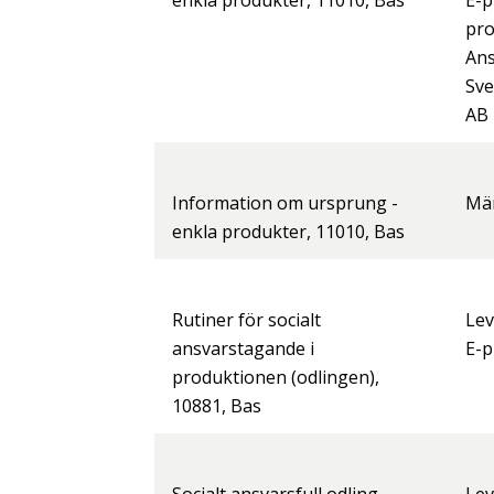
enkla produkter, 11010, Bas
E-p
pr
Ans
Sve
AB
Information om ursprung -
Mär
enkla produkter, 11010, Bas
Rutiner för socialt
Lev
ansvarstagande i
E-p
produktionen (odlingen),
10881, Bas