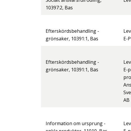
Socialt ansvarsfull odling,
Lev
10397:2, Bas
Efterskördsbehandling -
Lev
grönsaker, 10391:1, Bas
E-P
Efterskördsbehandling -
Lev
grönsaker, 10391:1, Bas
E-p
pr
Ans
Sve
AB
Information om ursprung -
Lev