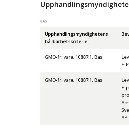
Upphandlingsmyndighetens
BAS
Upphandlingsmyndighetens
Bev
hållbarhetskriterie:
GMO-fri vara, 10887:1, Bas
Lev
E-P
GMO-fri vara, 10887:1, Bas
Lev
E-p
pr
Ans
Sve
AB