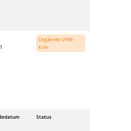
Utgående UHM-
1
krav
dedatum
Status