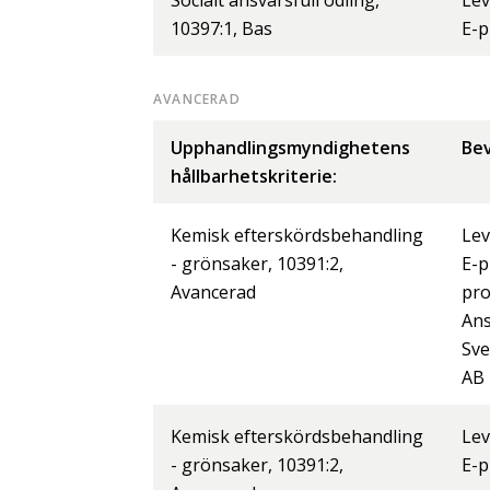
Socialt ansvarsfull odling,
Lev
10397:1, Bas
E-p
AVANCERAD
Upphandlingsmyndighetens
Bev
hållbarhetskriterie:
Kemisk efterskördsbehandling
Lev
- grönsaker, 10391:2,
E-p
Avancerad
pr
Ans
Sve
AB
Kemisk efterskördsbehandling
Lev
- grönsaker, 10391:2,
E-p