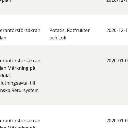
-plan
2020-12-1
erantörsförsäkran
Potatis, Rotfrukter
2020-12-1
lan
och Lök
erantörsförsäkran
2020-01-0
lan Märkning på
odukt
lutningsavtal till
nska Retursystem
erantörsförsäkran
2020-01-0