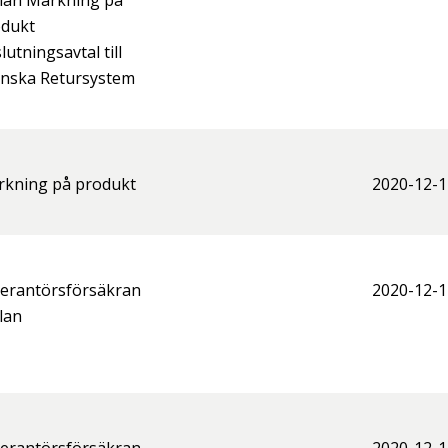
lan Märkning på
odukt
lutningsavtal till
nska Retursystem
kning på produkt
2020-12-1
erantörsförsäkran
2020-12-1
lan