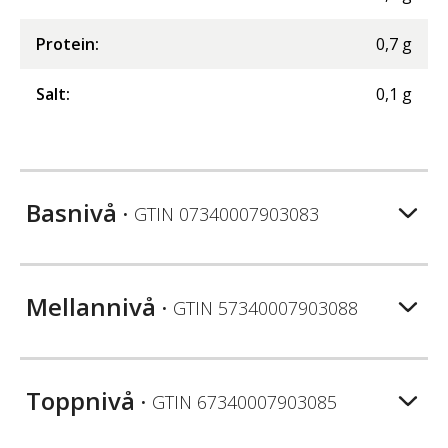
Protein
:
0,7
g
Salt
:
0,1
g
Basnivå
• GTIN
07340007903083
Mellannivå
• GTIN
57340007903088
Toppnivå
• GTIN
67340007903085