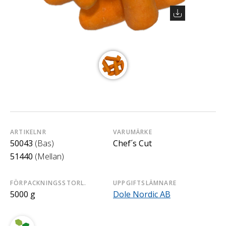
ARTIKELNR
VARUMÄRKE
50043
(Bas)
Chef´s Cut
51440
(Mellan)
FÖRPACKNINGSSTORL.
UPPGIFTSLÄMNARE
5000 g
Dole Nordic AB