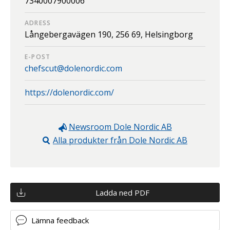
7340007900006
ADRESS
Långebergavägen 190,
256 69,
Helsingborg
E-POST
chefscut@dolenordic.com
https://dolenordic.com/
Newsroom
Dole Nordic AB
Alla produkter från
Dole Nordic AB
Ladda ned PDF
Lämna feedback