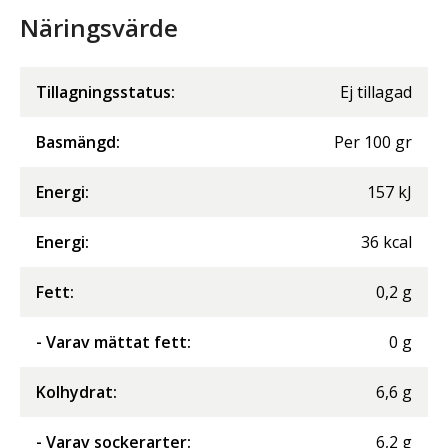
Näringsvärde
Tillagningsstatus:
Ej tillagad
Basmängd:
Per
100
gr
Energi
:
157
kJ
Energi
:
36
kcal
Fett
:
0,2
g
- Varav mättat fett
:
0
g
Kolhydrat
:
6,6
g
- Varav sockerarter
:
6,2
g