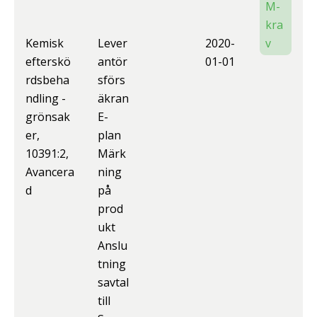
M-
kra
Kemisk
Lever
2020-
v
efterskö
antör
01-01
rdsbeha
sförs
ndling -
äkran
grönsak
E-
er,
plan
10391:2,
Märk
Avancera
ning
d
på
prod
ukt
Anslu
tning
savtal
till