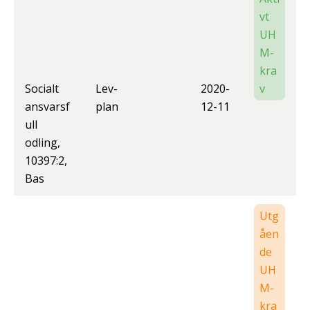
vt
UH
M-
kra
Socialt
Lev-
2020-
v
ansvarsf
plan
12-11
ull
odling,
10397:2,
Bas
Utg
åen
de
UH
M-
kra