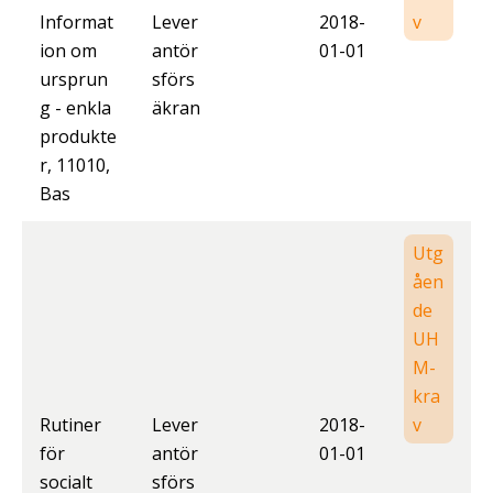
Informat
Lever
2018-
v
ion om
antör
01-01
ursprun
sförs
g - enkla
äkran
produkte
r, 11010,
Bas
Utg
åen
de
UH
M-
kra
Rutiner
Lever
2018-
v
för
antör
01-01
socialt
sförs