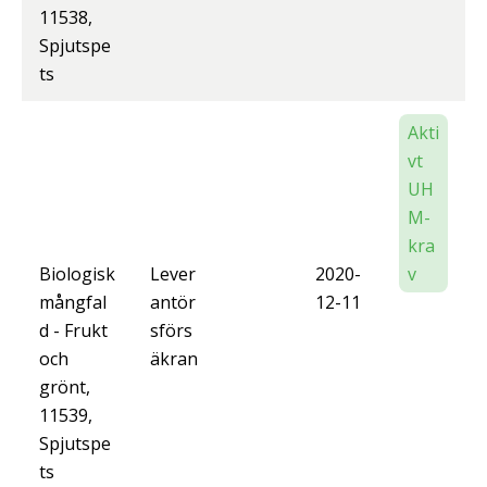
11538,
Spjutspe
ts
Akti
vt
UH
M-
kra
Biologisk
Lever
2020-
v
mångfal
antör
12-11
d - Frukt
sförs
och
äkran
grönt,
11539,
Spjutspe
ts