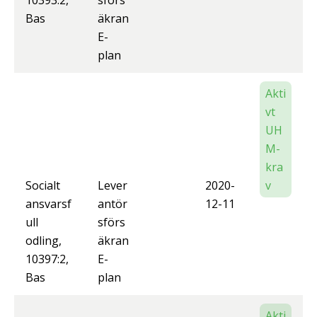
10393:2,
sförs
Bas
äkran
E-
plan
Akti
vt
UH
M-
kra
Socialt
Lever
2020-
v
ansvarsf
antör
12-11
ull
sförs
odling,
äkran
10397:2,
E-
Bas
plan
Akti