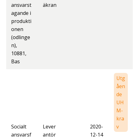
ansvarst
äkran
agande i
produkti
onen
(odlinge
n),
10881,
Bas
Utg
åen
de
UH
M-
kra
Socialt
Lever
2020-
v
ansvarsf
antör
12-14