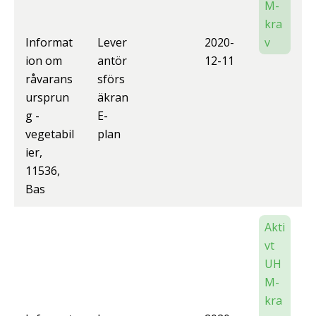
M-
kra
Informat
Lever
2020-
v
ion om
antör
12-11
råvarans
sförs
ursprun
äkran
g -
E-
vegetabil
plan
ier,
11536,
Bas
Akti
vt
UH
M-
kra