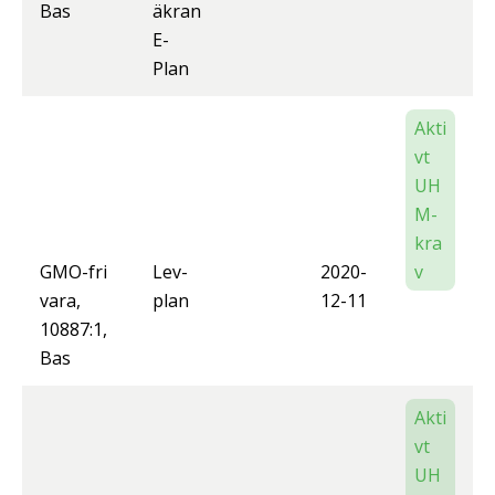
Bas
äkran
E-
Plan
Akti
vt
UH
M-
kra
GMO-fri
Lev-
2020-
v
vara,
plan
12-11
10887:1,
Bas
Akti
vt
UH