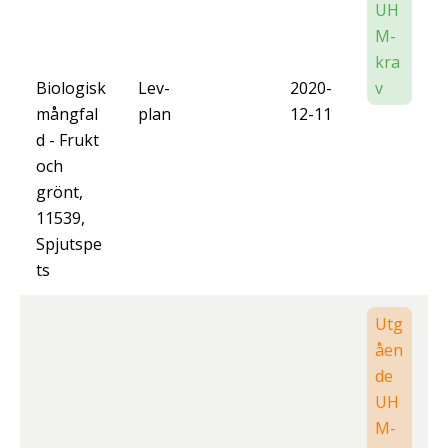
UH
M-
kra
Biologisk
Lev-
2020-
v
mångfal
plan
12-11
d - Frukt
och
grönt,
11539,
Spjutspe
ts
Utg
åen
de
UH
M-