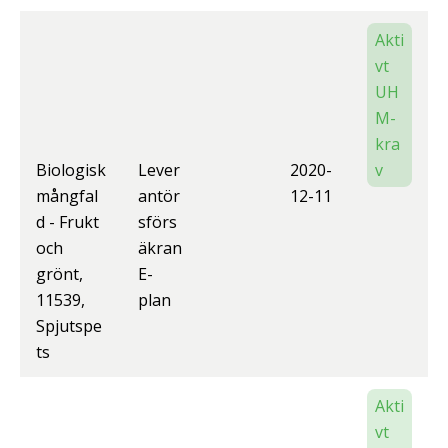
Akti
vt
UH
M-
kra
Biologisk
Lever
2020-
v
mångfal
antör
12-11
d - Frukt
sförs
och
äkran
grönt,
E-
11539,
plan
Spjutspe
ts
Akti
vt