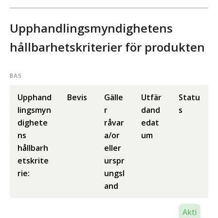
Upphandlingsmyndighetens
hållbarhetskriterier för produkten
BAS
Upphand
Bevis
Gälle
Utfär
Statu
lingsmyn
r
dand
s
dighete
råvar
edat
ns
a/or
um
hållbarh
eller
etskrite
urspr
rie:
ungsl
and
Akti