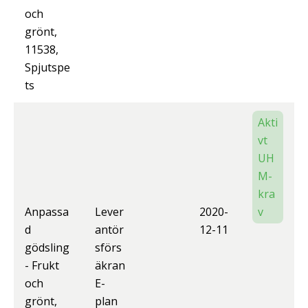
och
grönt,
11538,
Spjutspe
ts
Akti
vt
UH
M-
kra
Anpassa
Lever
2020-
v
d
antör
12-11
gödsling
sförs
- Frukt
äkran
och
E-
grönt,
plan