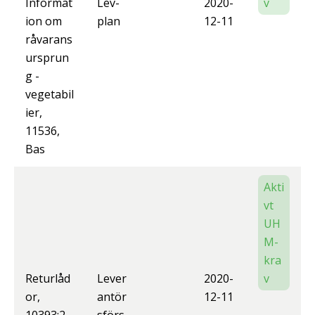
Informat
Lev-
2020-
v
ion om
plan
12-11
råvarans
ursprun
g -
vegetabil
ier,
11536,
Bas
Akti
vt
UH
M-
kra
Returlåd
Lever
2020-
v
or,
antör
12-11