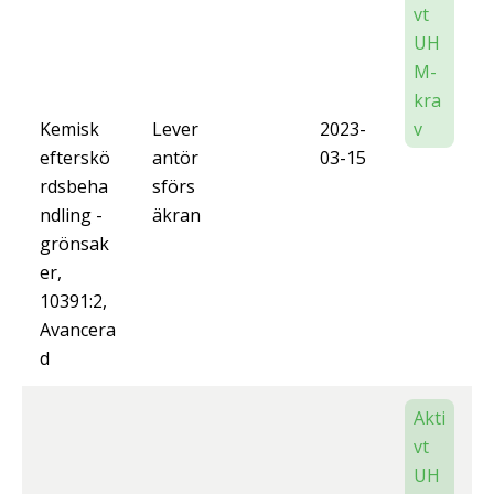
vt
UH
M-
kra
Kemisk
Lever
2023-
v
efterskö
antör
03-15
rdsbeha
sförs
ndling -
äkran
grönsak
er,
10391:2,
Avancera
d
Akti
vt
UH