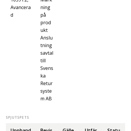
Avancera
ning
d
på
prod
ukt
Anslu
tning
savtal
till
Svens
ka
Retur
syste
m AB
SPJUTSPETS
Upphand
Bevis
Gälle
Utfär
Statu