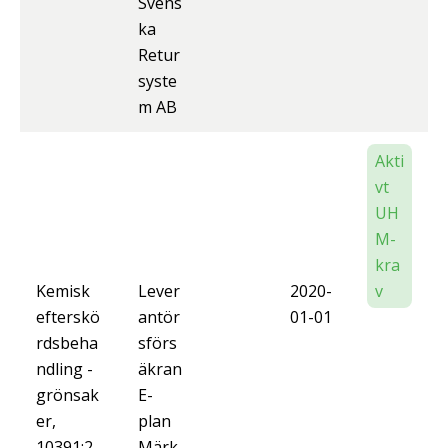
Svens
ka
Retur
syste
m AB
Akti
vt
UH
M-
kra
Kemisk
Lever
2020-
v
efterskö
antör
01-01
rdsbeha
sförs
ndling -
äkran
grönsak
E-
er,
plan
10391:2,
Märk