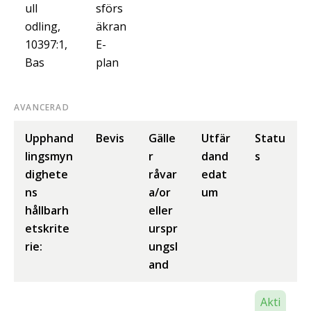
ull
sförs
odling,
äkran
10397:1,
E-
Bas
plan
AVANCERAD
Upphand
Bevis
Gälle
Utfär
Statu
lingsmyn
r
dand
s
dighete
råvar
edat
ns
a/or
um
hållbarh
eller
etskrite
urspr
rie:
ungsl
and
Akti