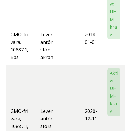
vt
UH
M-
kra
GMO-fri
Lever
2018-
v
vara,
antör
01-01
10887:1,
sförs
Bas
äkran
Akti
vt
UH
M-
kra
GMO-fri
Lever
2020-
v
vara,
antör
12-11
10887:1,
sförs