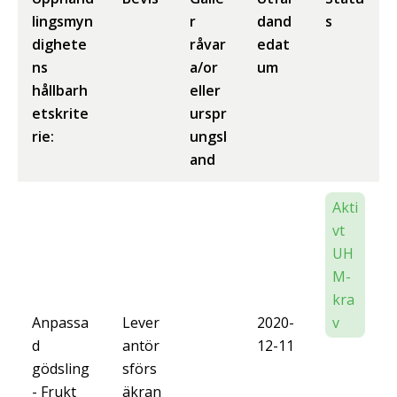
lingsmyn
r
dand
s
dighete
råvar
edat
ns
a/or
um
hållbarh
eller
etskrite
urspr
rie:
ungsl
and
Akti
vt
UH
M-
kra
Anpassa
Lever
2020-
v
d
antör
12-11
gödsling
sförs
- Frukt
äkran