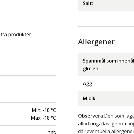
Salt
:
tta produkter
Allergener
Spannmål som innehål
gluten
Ägg
Mjölk
Min:
-18
°C
Observera
Den som lagar
Max:
-18
°C
alltid noga läs igenom 
där eventuella allergene
365