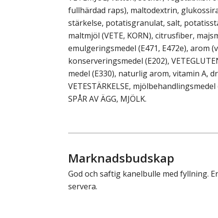
fullhärdad raps), maltodextrin, glukossira
stärkelse, potatisgranulat, salt, potati
maltmjöl (VETE, KORN), citrusfiber, majsm
emulgeringsmedel (E471, E472e), arom (va
konserveringsmedel (E202), VETEGLUTEN
medel (E330), naturlig arom, vitamin A, d
VETESTÄRKELSE, mjölbehandlingsmedel 
SPÅR AV ÄGG, MJÖLK.
Marknadsbudskap
God och saftig kanelbulle med fyllning. En
servera.