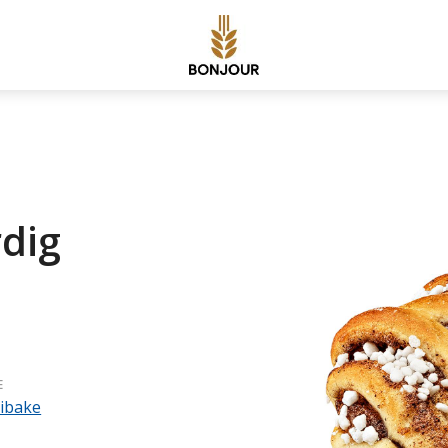
rdig
E
ibake