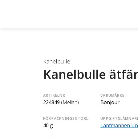
Kanelbulle
Kanelbulle ätfä
ARTIKELNR
VARUMÄRKE
224849
(Mellan)
Bonjour
FÖRPACKNINGSSTORL.
UPPGIFTSLÄMNAR
40 g
Lantmännen Un