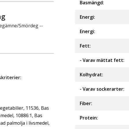
Basmängd:
ng
Energi
:
/Degämne/Smördeg --
Energi
:
Fett
:
- Varav mättat fett
:
Kolhydrat
:
riterier:
- Varav sockerarter
:
Fiber
:
getabilier, 11536, Bas
smedel, 10886:1, Bas
Protein
:
d palmolja i livsmedel,