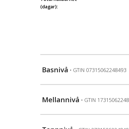
(dagar):
Basnivå
• GTIN
07315062248493
Mellannivå
• GTIN
17315062248