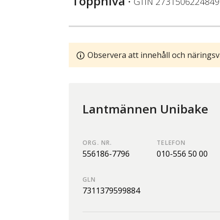
Toppnivå
• GTIN
2731506224849
Observera att innehåll och näringsv
Lantmännen Unibake
ORG. NR.
TELEFON
556186-7796
010-556 50 00
GLN
7311379599884