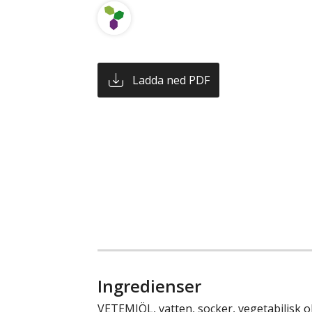
Ladda ned PDF
Ingredienser
VETEMJÖL, vatten, socker, vegetabilisk ol