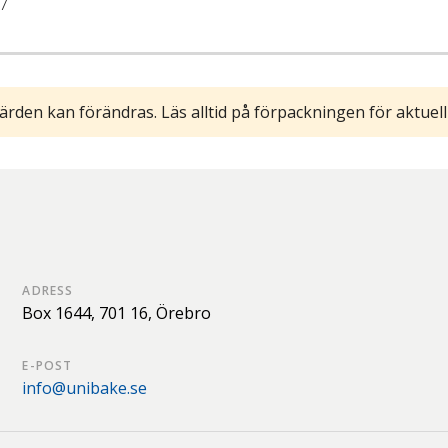
7
ärden kan förändras. Läs alltid på förpackningen för aktuell
ADRESS
Box 1644,
701 16,
Örebro
E-POST
info@unibake.se