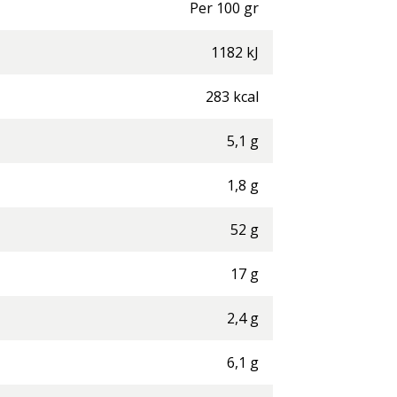
Per
100
gr
1182
kJ
283
kcal
5,1
g
1,8
g
52
g
17
g
2,4
g
6,1
g