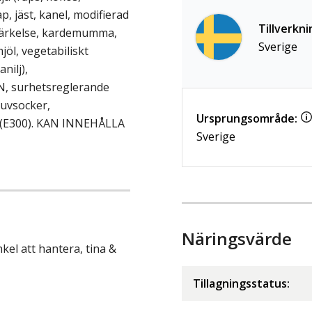
p, jäst, kanel, modifierad
Tillverkni
sstärkelse, kardemumma,
Sverige
jöl, vegetabiliskt
nilj),
, surhetsreglerande
ruvsocker,
Ursprungsområde:
(E300). KAN INNEHÅLLA
Sverige
Näringsvärde
kel att hantera, tina &
Tillagningsstatus: