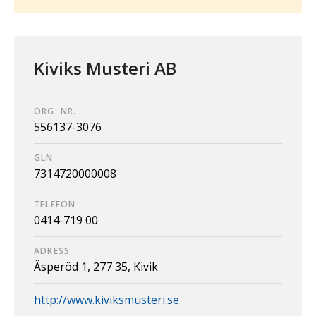
Kiviks Musteri AB
ORG. NR.
556137-3076
GLN
7314720000008
TELEFON
0414-719 00
ADRESS
Äsperöd 1,
277 35,
Kivik
http://www.kiviksmusteri.se