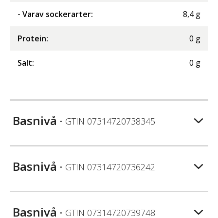
- Varav sockerarter
:
8,4
g
Protein
:
0
g
Salt
:
0
g
Basnivå
• GTIN
07314720738345
Basnivå
• GTIN
07314720736242
Basnivå
• GTIN
07314720739748