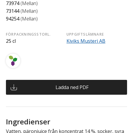
73974
(Mellan)
73144
(Mellan)
94254
(Mellan)
FÖRPACKNINGSSTORL.
UPPGIFTSLÄMNARE
25 cl
Kiviks Musteri AB
Ladda ned PDF
Ingredienser
Vatten, päronjuice från koncentrat 14 %, socker, syra