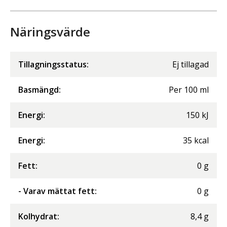
Näringsvärde
Tillagningsstatus:
Ej tillagad
Basmängd:
Per
100
ml
Energi
:
150
kJ
Energi
:
35
kcal
Fett
:
0
g
- Varav mättat fett
:
0
g
Kolhydrat
:
8,4
g