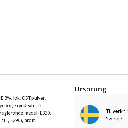
Ursprung
E 3%, lök, OSTpulver,
ryddor, kryddextrakt,
Tillverkni
sreglerande medel (E330,
Sverige
211, E296), arom.