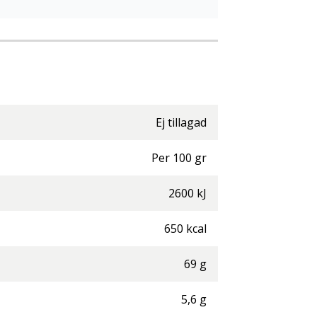
Ej tillagad
Per
100
gr
2600
kJ
650
kcal
69
g
5,6
g