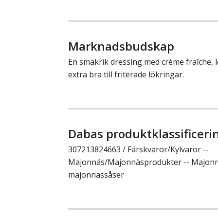
Marknadsbudskap
En smakrik dressing med crème fraîche, lö
extra bra till friterade lökringar.
Dabas produktklassificeri
307213824663 / Färskvaror/Kylvaror --
Majonnäs/Majonnäsprodukter -- Majonnä
majonnässåser