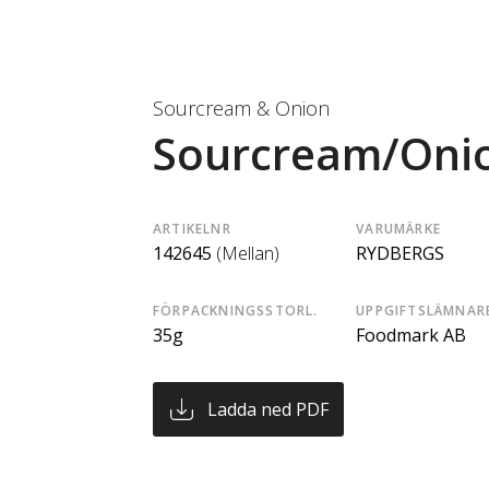
Sourcream & Onion
Sourcream/Oni
ARTIKELNR
VARUMÄRKE
142645
(Mellan)
RYDBERGS
FÖRPACKNINGSSTORL.
UPPGIFTSLÄMNAR
35g
Foodmark AB
Ladda ned PDF