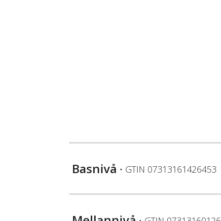
Basnivå
• GTIN
07313161426453
Mellannivå
• GTIN
07313160126