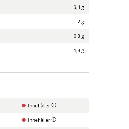
3,4
g
2
g
0,8
g
1,4
g
Innehåller
Innehåller