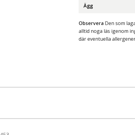
Ägg
Observera
Den som lagar
alltid noga läs igenom 
där eventuella allergene
453