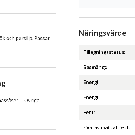
Näringsvärde
k och persilja. Passar
Tillagningsstatus:
Basmängd:
ng
Energi
:
Energi
:
ssåser -- Övriga
Fett
:
- Varav mättat fett
: