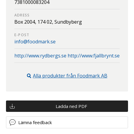
7381000083204
ADRESS
Box 2004,
174 02,
Sundbyberg
E-POST
info@foodmark.se
http://www.rydbergs.se http://www.fjallbrynt.se
Alla produkter från
Foodmark AB
Ladda ned PDF
Lämna feedback