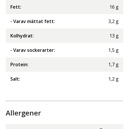
Fett
:
16
g
- Varav mättat fett
:
3,2
g
Kolhydrat
:
13
g
- Varav sockerarter
:
1,5
g
Protein
:
1,7
g
Salt
:
1,2
g
Allergener