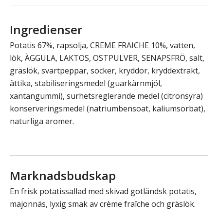
Ingredienser
Potatis 67%, rapsolja, CREME FRAICHE 10%, vatten,
lök, ÄGGULA, LAKTOS, OSTPULVER, SENAPSFRÖ, salt,
gräslök, svartpeppar, socker, kryddor, kryddextrakt,
ättika, stabiliseringsmedel (guarkärnmjöl,
xantangummi), surhetsreglerande medel (citronsyra)
konserveringsmedel (natriumbensoat, kaliumsorbat),
naturliga aromer.
Marknadsbudskap
En frisk potatissallad med skivad gotländsk potatis,
majonnäs, lyxig smak av crème fraîche och gräslök.