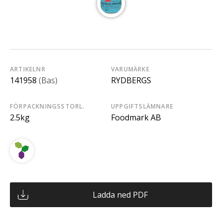
ARTIKELNR
VARUMÄRKE
141958
(Bas)
RYDBERGS
FÖRPACKNINGSSTORL.
UPPGIFTSLÄMNARE
2.5kg
Foodmark AB
Ladda ned PDF